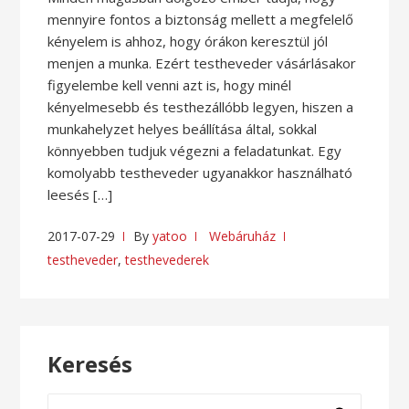
mennyire fontos a biztonság mellett a megfelelő
kényelem is ahhoz, hogy órákon keresztül jól
menjen a munka. Ezért testheveder vásárlásakor
figyelembe kell venni azt is, hogy minél
kényelmesebb és testhezállóbb legyen, hiszen a
munkahelyzet helyes beállítása által, sokkal
könnyebben tudjuk végezni a feladatunkat. Egy
komolyabb testheveder ugyanakkor használható
leesés […]
2017-07-29
By
yatoo
Webáruház
testheveder
,
testhevederek
Keresés
Keresés: