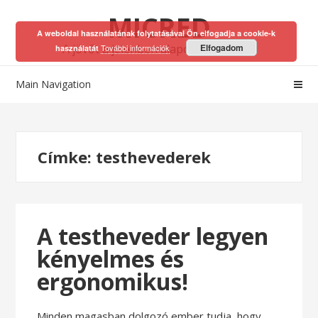
Skip
Skip
MICRED
to
to
A weboldal használatának folytatásával Ön elfogadja a cookie-k
navigation
content
A jövőt a jelenben alapozhatod meg!
Elfogadom
További információk
használatát
Main Navigation
Címke:
testhevederek
A testheveder legyen
kényelmes és
ergonomikus!
Minden magasban dolgozó ember tudja, hogy