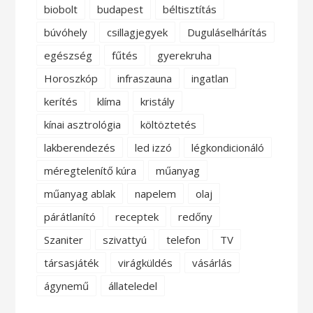
biobolt
budapest
béltisztítás
búvóhely
csillagjegyek
Duguláselhárítás
egészség
fűtés
gyerekruha
Horoszkóp
infraszauna
ingatlan
kerítés
klíma
kristály
kínai asztrológia
költöztetés
lakberendezés
led izzó
légkondicionáló
méregtelenítő kúra
műanyag
műanyag ablak
napelem
olaj
párátlanító
receptek
redőny
Szaniter
szivattyú
telefon
TV
társasjáték
virágküldés
vásárlás
ágynemű
állateledel