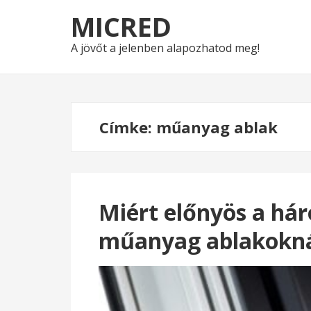
Skip
Skip
MICRED
to
to
navigation
content
A jövőt a jelenben alapozhatod meg!
Címke:
műanyag ablak
Miért előnyös a há
műanyag ablakokná