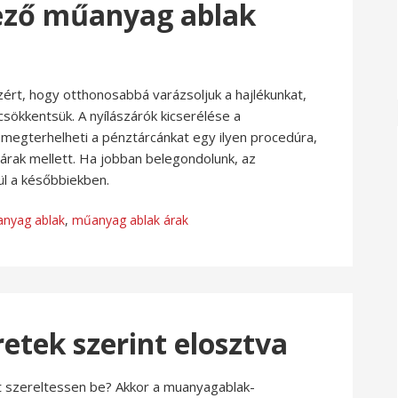
ező műanyag ablak
zért, hogy otthonosabbá varázsoljuk a hajlékunkat,
sökkentsük. A nyílászárók kicserélése a
egterhelheti a pénztárcánkat egy ilyen procedúra,
rak mellett. Ha jobban belegondolunk, az
l a későbbiekben.
nyag ablak
,
műanyag ablak árak
tek szerint elosztva
t szereltessen be? Akkor a muanyagablak-