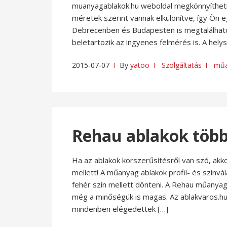
muanyagablakok.hu weboldal megkönnyítheti
méretek szerint vannak elkülönítve, így Ön 
Debrecenben és Budapesten is megtalálható,
beletartozik az ingyenes felmérés is. A hel
2015-07-07
By
yatoo
Szolgáltatás
műa
Rehau ablakok több
Ha az ablakok korszerűsítésről van szó, ak
mellett! A műanyag ablakok profil- és szín
fehér szín mellett dönteni. A Rehau műanyag
még a minőségük is magas. Az ablakvaros.hu 
mindenben elégedettek […]