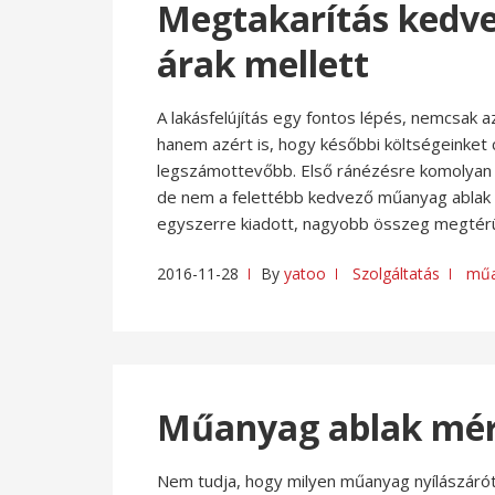
Megtakarítás kedv
árak mellett
A lakásfelújítás egy fontos lépés, nemcsak a
hanem azért is, hogy későbbi költségeinket c
legszámottevőbb. Első ránézésre komolyan m
de nem a felettébb kedvező műanyag ablak á
egyszerre kiadott, nagyobb összeg megtérü
2016-11-28
By
yatoo
Szolgáltatás
műa
Műanyag ablak mére
Nem tudja, hogy milyen műanyag nyílászáró