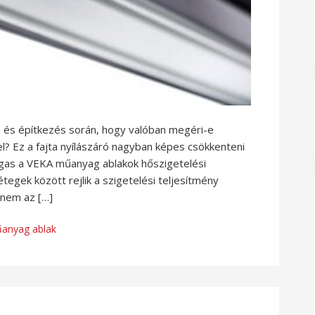
ás és építkezés során, hogy valóban megéri-e
? Ez a fajta nyílászáró nagyban képes csökkenteni
magas a VEKA műanyag ablakok hőszigetelési
egek között rejlik a szigetelési teljesítmény
 nem az […]
anyag ablak