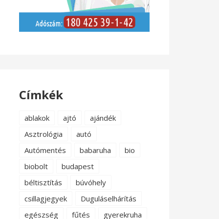
Címkék
ablakok
ajtó
ajándék
Asztrológia
autó
Autómentés
babaruha
bio
biobolt
budapest
béltisztítás
búvóhely
csillagjegyek
Duguláselhárítás
egészség
fűtés
gyerekruha