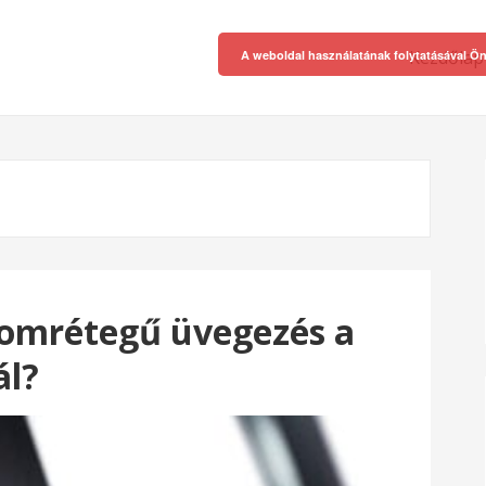
Kezdőlap
A weboldal használatának folytatásával Ön
romrétegű üvegezés a
l?