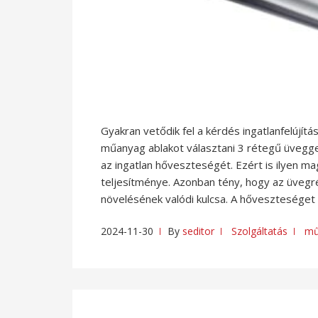
Gyakran vetődik fel a kérdés ingatlanfelújít
műanyag ablakot választani 3 rétegű üveggel
az ingatlan hőveszteségét. Ezért is ilyen 
teljesítménye. Azonban tény, hogy az üvegrét
növelésének valódi kulcsa. A hőveszteséget
2024-11-30
By
seditor
Szolgáltatás
mű