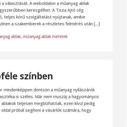
 a választását. A weboldalon a műanyag ablak
egyszerűbben keresgélhet. A Tisza Ajtó cég
 teljes körű szolgáltatást nyújtanak, amibe
yszínen a szakemberek a részletes felmérés után […]
nyag ablak
,
műanyag ablak méretek
féle színben
kor mindenképpen döntsön a műanyag nyílászárók
választéka is széles. Már nem muszáj a hagyományos
 ablakok teljesen megbízhatóak, ezen kívül pedig
oldal próbál segíteni a vásárlók számára, hogy