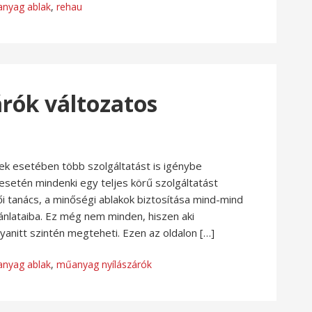
nyag ablak
,
rehau
rók változatos
k esetében több szolgáltatást is igénybe
setén mindenki egy teljes körű szolgáltatást
ői tanács, a minőségi ablakok biztosítása mind-mind
ajánlataiba. Ez még nem minden, hiszen aki
yanitt szintén megteheti. Ezen az oldalon […]
nyag ablak
,
műanyag nyílászárók