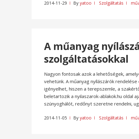
2014-11-29
By
yatoo
Szolgáltatás
műa
A műanyag nyílászá
szolgáltatásokkal
Nagyon fontosak azok a lehetőségek, amelye
vehetünk. A műanyag nyílászárók rendelése e
igényelhet, hiszen a terepszemle, a szakért
beletartozik a nyilaszarok-ablakok.hu oldal 
szúnyoghálót, redőnyt szeretne rendelni, ug
2014-11-05
By
yatoo
Szolgáltatás
műa