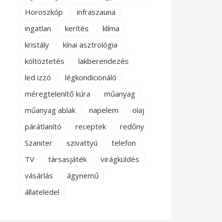
Horoszkóp
infraszauna
ingatlan
kerítés
klíma
kristály
kínai asztrológia
költöztetés
lakberendezés
led izzó
légkondicionáló
méregtelenítő kúra
műanyag
műanyag ablak
napelem
olaj
párátlanító
receptek
redőny
Szaniter
szivattyú
telefon
TV
társasjáték
virágküldés
vásárlás
ágynemű
állateledel