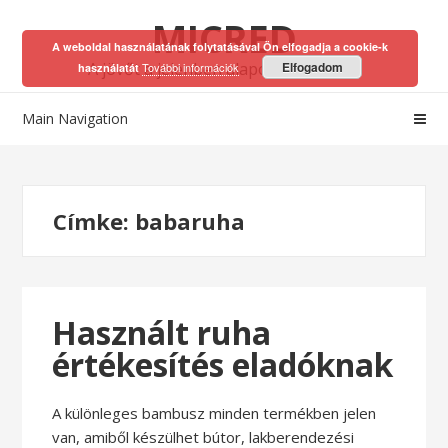
Skip
Skip
MICRED
to
to
A weboldal használatának folytatásával Ön elfogadja a cookie-k
navigation
content
A jövőt a jelenben alapozhatod meg!
Elfogadom
További információk
használatát
Main Navigation
Címke:
babaruha
Használt ruha
értékesítés eladóknak
A különleges bambusz minden termékben jelen
van, amiből készülhet bútor, lakberendezési