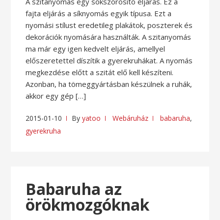
A szitanyomás egy sokszorosító eljárás. Ez a
fajta eljárás a síknyomás egyik típusa. Ezt a
nyomási stílust eredetileg plakátok, poszterek és
dekorációk nyomására használták. A szitanyomás
ma már egy igen kedvelt eljárás, amellyel
előszeretettel díszítik a gyerekruhákat. A nyomás
megkezdése előtt a szitát elő kell készíteni.
Azonban, ha tömeggyártásban készülnek a ruhák,
akkor egy gép […]
2015-01-10
By
yatoo
Webáruház
babaruha
,
gyerekruha
Babaruha az
örökmozgóknak