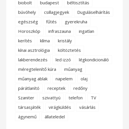
biobolt
budapest
béltisztítás
búvóhely
csillagjegyek
Duguláselhárítás
egészség
fűtés
gyerekruha
Horoszkóp
infraszauna
ingatlan
kerítés
klíma
kristály
kínai asztrológia
költöztetés
lakberendezés
led izzó
légkondicionáló
méregtelenítő kúra
műanyag
műanyag ablak
napelem
olaj
párátlanító
receptek
redőny
Szaniter
szivattyú
telefon
TV
társasjáték
virágküldés
vásárlás
ágynemű
állateledel