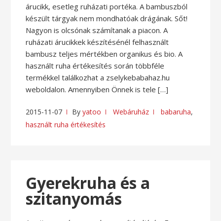
árucikk, esetleg ruházati portéka. A bambuszból
készült tárgyak nem mondhatóak drágának. Sőt!
Nagyon is olcsónak számítanak a piacon. A
ruházati árucikkek készítésénél felhasznált
bambusz teljes mértékben organikus és bio. A
használt ruha értékesítés során többféle
termékkel találkozhat a zselykebabahaz.hu
weboldalon. Amennyiben Önnek is tele […]
2015-11-07
By
yatoo
Webáruház
babaruha
,
használt ruha értékesítés
Gyerekruha és a
szitanyomás