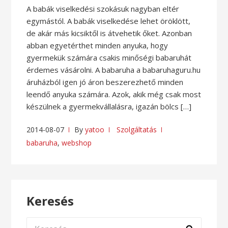
A babák viselkedési szokásuk nagyban eltér
egymástól. A babák viselkedése lehet öröklött,
de akár más kicsiktől is átvehetik őket. Azonban
abban egyetérthet minden anyuka, hogy
gyermekük számára csakis minőségi babaruhát
érdemes vásárolni. A babaruha a babaruhaguru.hu
áruházból igen jó áron beszerezhető minden
leendő anyuka számára. Azok, akik még csak most
készülnek a gyermekvállalásra, igazán bölcs […]
2014-08-07
By
yatoo
Szolgáltatás
babaruha
,
webshop
Keresés
Keresés: