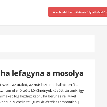
Kezdőlap
A weboldal használatának folytatásával Ön
– ha lefagyna a mosolya
szelni az utakat, az már biztosan hallott erről a
szinten ellenőrzött körülmények között történik, így
rméket fog kézhez kapni, ha beruház rá. Mivel
enti, a Michelin téli gumi ár-érték szempontból […]