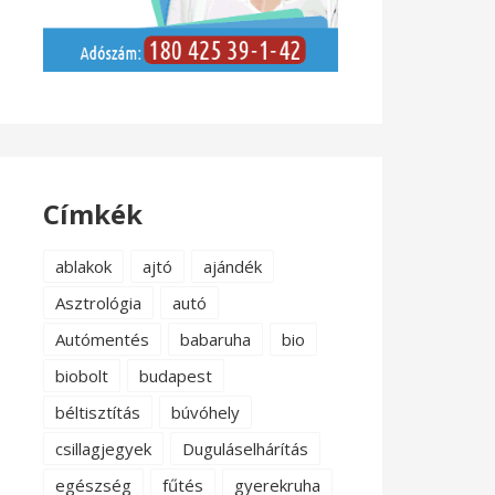
Címkék
ablakok
ajtó
ajándék
Asztrológia
autó
Autómentés
babaruha
bio
biobolt
budapest
béltisztítás
búvóhely
csillagjegyek
Duguláselhárítás
egészség
fűtés
gyerekruha