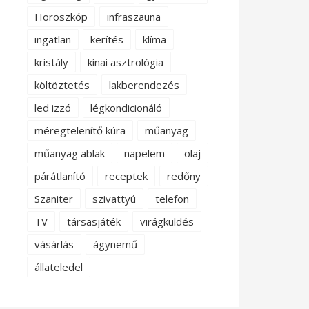
Horoszkóp
infraszauna
ingatlan
kerítés
klíma
kristály
kínai asztrológia
költöztetés
lakberendezés
led izzó
légkondicionáló
méregtelenítő kúra
műanyag
műanyag ablak
napelem
olaj
párátlanító
receptek
redőny
Szaniter
szivattyú
telefon
TV
társasjáték
virágküldés
vásárlás
ágynemű
állateledel