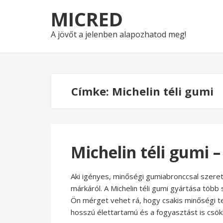
Skip
Skip
MICRED
to
to
navigation
content
A jövőt a jelenben alapozhatod meg!
Címke:
Michelin téli gumi
Michelin téli gumi 
Aki igényes, minőségi gumiabronccsal szereti 
márkáról. A Michelin téli gumi gyártása több 
Ön mérget vehet rá, hogy csakis minőségi te
hosszú élettartamú és a fogyasztást is csökk