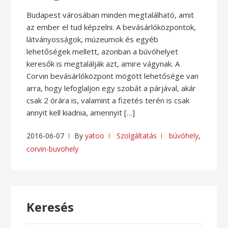
Budapest városában minden megtalálható, amit
az ember el tud képzelni. A bevásárlóközpontok,
látványosságok, múzeumok és egyéb
lehetőségek mellett, azonban a búvóhelyet
keresők is megtalálják azt, amire vágynak. A
Corvin bevásárlóközpont mögött lehetősége van
arra, hogy lefoglaljon egy szobát a párjával, akár
csak 2 órára is, valamint a fizetés terén is csak
annyit kell kiadnia, amennyit […]
2016-06-07
By
yatoo
Szolgáltatás
búvóhely
,
corvin-buvohely
Keresés