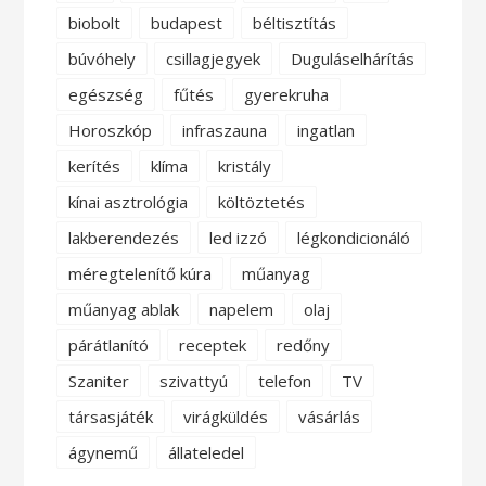
biobolt
budapest
béltisztítás
búvóhely
csillagjegyek
Duguláselhárítás
egészség
fűtés
gyerekruha
Horoszkóp
infraszauna
ingatlan
kerítés
klíma
kristály
kínai asztrológia
költöztetés
lakberendezés
led izzó
légkondicionáló
méregtelenítő kúra
műanyag
műanyag ablak
napelem
olaj
párátlanító
receptek
redőny
Szaniter
szivattyú
telefon
TV
társasjáték
virágküldés
vásárlás
ágynemű
állateledel