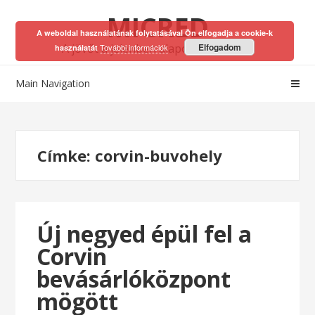
Skip
Skip
MICRED
to
to
A weboldal használatának folytatásával Ön elfogadja a cookie-k
navigation
content
A jövőt a jelenben alapozhatod meg!
Elfogadom
További információk
használatát
Main Navigation
Címke:
corvin-buvohely
Új negyed épül fel a
Corvin
bevásárlóközpont
mögött