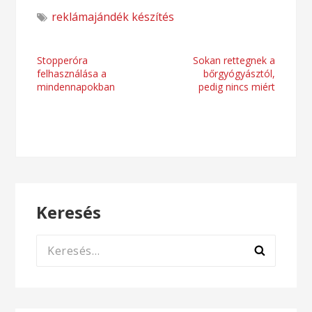
reklámajándék készítés
Bejegyzés
Stopperóra
Sokan rettegnek a
felhasználása a
bőrgyógyásztól,
navigáció
mindennapokban
pedig nincs miért
Keresés
Keresés: