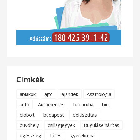
Címkék
ablakok
ajtó
ajándék
Asztrológia
autó
Autómentés
babaruha
bio
biobolt
budapest
béltisztítás
búvóhely
csillagjegyek
Duguláselhárítás
egészség
fűtés
gyerekruha