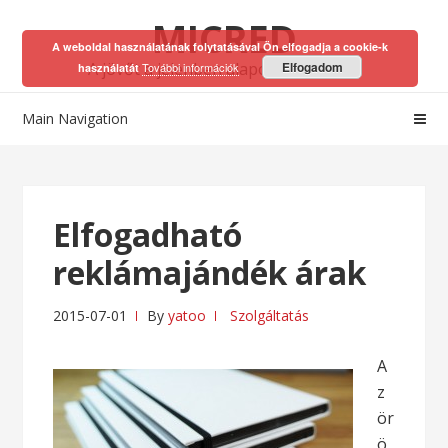
Skip
Skip
MICRED
to
to
A weboldal használatának folytatásával Ön elfogadja a cookie-k
navigation
content
A jövőt a jelenben alapozhatod meg!
Elfogadom
További információk
használatát
Main Navigation
Elfogadható
reklámajándék árak
2015-07-01
By
yatoo
Szolgáltatás
A
z
ör
ö