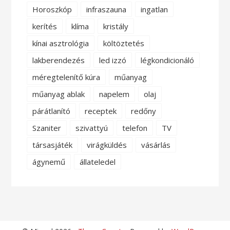
Horoszkóp
infraszauna
ingatlan
kerítés
klíma
kristály
kínai asztrológia
költöztetés
lakberendezés
led izzó
légkondicionáló
méregtelenítő kúra
műanyag
műanyag ablak
napelem
olaj
párátlanító
receptek
redőny
Szaniter
szivattyú
telefon
TV
társasjáték
virágküldés
vásárlás
ágynemű
állateledel