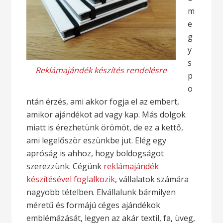
m
e
g
y
s
Reklámajándék készítés rendelésre
p
o
ntán érzés, ami akkor fogja el az embert,
amikor ajándékot ad vagy kap. Más dolgok
miatt is érezhetünk örömöt, de ez a kettő,
ami legelőször eszünkbe jut. Elég egy
apróság is ahhoz, hogy boldogságot
szerezzünk. Cégünk
reklámajándék
készítésével foglalkozik
, vállalatok számára
nagyobb tételben. Elvállalunk bármilyen
méretű és formájú céges ajándékok
emblémázását, legyen az akár textil, fa, üveg,