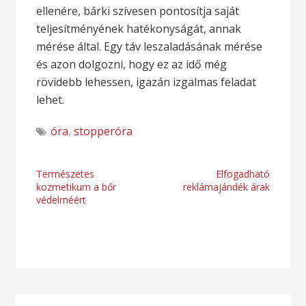
ellenére, bárki szívesen pontosítja saját
teljesítményének hatékonyságát, annak
mérése által. Egy táv leszaladásának mérése
és azon dolgozni, hogy ez az idő még
rövidebb lehessen, igazán izgalmas feladat
lehet.
óra
,
stopperóra
Bejegyzés
Természetes
Elfogadható
kozmetikum a bőr
reklámajándék árak
navigáció
védelméért