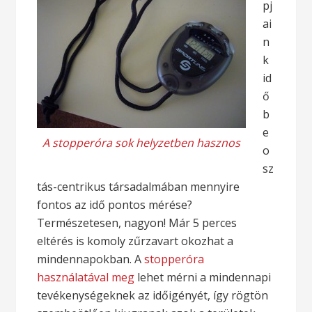
pj
ai
n
k
id
ő
b
e
A stopperóra sok helyzetben hasznos
o
sz
tás-centrikus társadalmában mennyire
fontos az idő pontos mérése?
Természetesen, nagyon! Már 5 perces
eltérés is komoly zűrzavart okozhat a
mindennapokban. A
stopperóra
használatával meg
lehet mérni a mindennapi
tevékenységeknek az időigényét, így rögtön