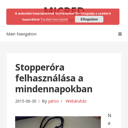
Skip
Skip
MICRED
to
to
A weboldal használatának folytatásával Ön elfogadja a cookie-k
navigation
content
A jövőt a jelenben alapozhatod meg!
Elfogadom
További információk
használatát
Main Navigation
Stopperóra
felhasználása a
mindennapokban
2015-06-30
By
yatoo
Webáruház
N
a