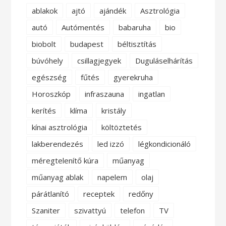
ablakok
ajtó
ajándék
Asztrológia
autó
Autómentés
babaruha
bio
biobolt
budapest
béltisztítás
búvóhely
csillagjegyek
Duguláselhárítás
egészség
fűtés
gyerekruha
Horoszkóp
infraszauna
ingatlan
kerítés
klíma
kristály
kínai asztrológia
költöztetés
lakberendezés
led izzó
légkondicionáló
méregtelenítő kúra
műanyag
műanyag ablak
napelem
olaj
párátlanító
receptek
redőny
Szaniter
szivattyú
telefon
TV