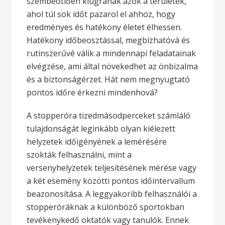
szembeötlően kiugranak azok a területek,
ahol túl sok időt pazarol el ahhoz, hogy
eredményes és hatékony életet élhessen.
Hatékony időbeosztással, megbízhatóvá és
rutinszerűvé válik a mindennapi feladatainak
elvégzése, ami által növekedhet az önbizalma
és a biztonságérzet. Hát nem megnyugtató
pontos időre érkezni mindenhová?
A stopperóra tizedmásodperceket számláló
tulajdonságát leginkább olyan kiélezett
helyzetek időigényének a lemérésére
szokták felhasználni, mint a
versenyhelyzetek teljesítésének mérése vagy
a két esemény közötti pontos időintervallum
beazonosítása. A leggyakoribb felhasználói a
stopperóráknak a különböző sportokban
tevékenykedő oktatók vagy tanulók. Ennek