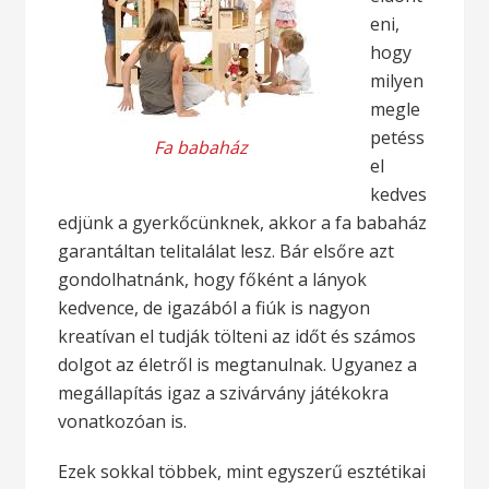
eni,
hogy
milyen
megle
petéss
Fa babaház
el
kedves
edjünk a gyerkőcünknek, akkor a fa babaház
garantáltan telitalálat lesz. Bár elsőre azt
gondolhatnánk, hogy főként a lányok
kedvence, de igazából a fiúk is nagyon
kreatívan el tudják tölteni az időt és számos
dolgot az életről is megtanulnak. Ugyanez a
megállapítás igaz a szivárvány játékokra
vonatkozóan is.
Ezek sokkal többek, mint egyszerű esztétikai