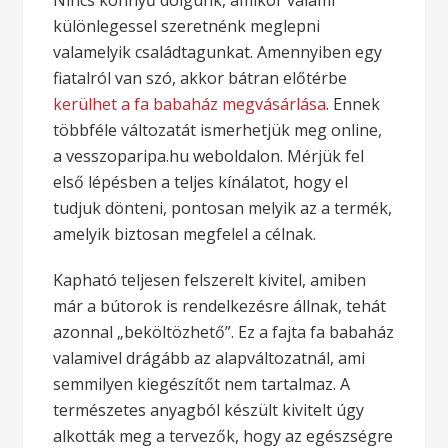
Nincs könnyű dolgunk, amikor valami
különlegessel szeretnénk meglepni
valamelyik családtagunkat. Amennyiben egy
fiatalról van szó, akkor bátran előtérbe
kerülhet a fa babaház megvásárlása
. Ennek
többféle változatát ismerhetjük meg online,
a vesszoparipa.hu weboldalon. Mérjük fel
első lépésben a teljes kínálatot, hogy el
tudjuk dönteni, pontosan melyik az a termék,
amelyik biztosan megfelel a célnak.
Kapható teljesen felszerelt kivitel, amiben
már a bútorok is rendelkezésre állnak, tehát
azonnal „beköltözhető”. Ez a fajta fa babaház
valamivel drágább az alapváltozatnál, ami
semmilyen kiegészítőt nem tartalmaz. A
természetes anyagból készült kivitelt úgy
alkották meg a tervezők, hogy az egészségre