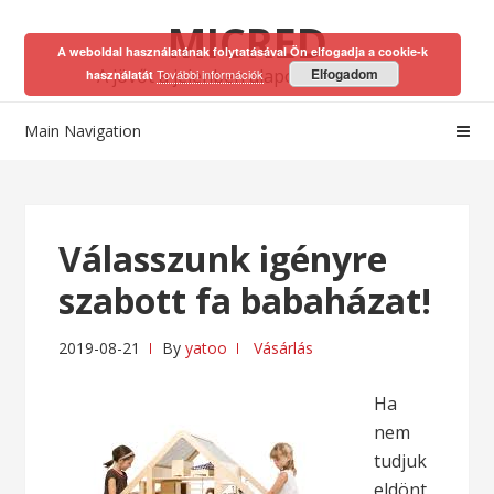
Skip
Skip
MICRED
to
to
A weboldal használatának folytatásával Ön elfogadja a cookie-k
navigation
content
A jövőt a jelenben alapozhatod meg!
Elfogadom
További információk
használatát
Main Navigation
Válasszunk igényre
szabott fa babaházat!
2019-08-21
By
yatoo
Vásárlás
Ha
nem
tudjuk
eldönt