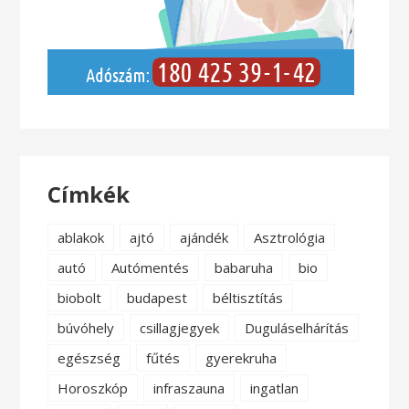
Címkék
ablakok
ajtó
ajándék
Asztrológia
autó
Autómentés
babaruha
bio
biobolt
budapest
béltisztítás
búvóhely
csillagjegyek
Duguláselhárítás
egészség
fűtés
gyerekruha
Horoszkóp
infraszauna
ingatlan