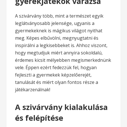
gyerekjátékok varázsa
A szivárvány több, mint a természet egyik
leglátványosabb jelensége, ugyanis a
gyermekeknek is mágikus világot nyithat
meg. Képes elbűvölni, megnyugtatni és
inspirálni a legkisebbeket is. Ahhoz viszont,
hogy megtudjuk miért annyira sokoldalú,
érdemes kicsit mélyebben megismerkednünk
vele. Éppen ezért fedezzük fel, hogyan
fejleszti a gyermekek képzelőerejét,
tanulását és miért olyan fontos része a
játékarzenálnak!
A szivárvány kialakulása
és felépítése