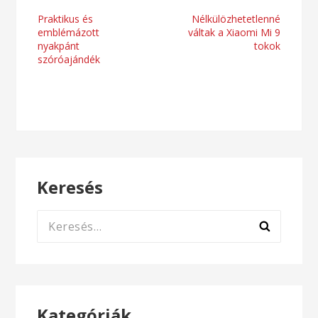
Bejegyzés
Praktikus és
Nélkülözhetetlenné
emblémázott
váltak a Xiaomi Mi 9
navigáció
nyakpánt
tokok
szóróajándék
Keresés
Keresés:
Kategóriák