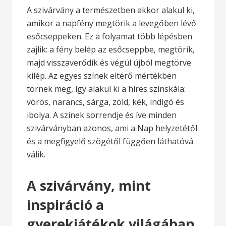
A szivárvány a természetben akkor alakul ki,
amikor a napfény megtörik a levegőben lévő
esőcseppeken. Ez a folyamat több lépésben
zajlik: a fény belép az esőcseppbe, megtörik,
majd visszaverődik és végül újból megtörve
kilép. Az egyes színek eltérő mértékben
törnek meg, így alakul ki a híres színskála:
vörös, narancs, sárga, zöld, kék, indigó és
ibolya. A színek sorrendje és íve minden
szivárványban azonos, ami a Nap helyzetétől
és a megfigyelő szögétől függően láthatóvá
válik.
A szivárvány, mint
inspiráció a
gyerekjátékok világában