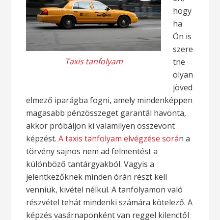
hogy
ha
Ön is
szere
Taxis tanfolyam
tne
olyan
jöved
elmező iparágba fogni, amely mindenképpen
magasabb pénzösszeget garantál havonta,
akkor próbáljon ki valamilyen összevont
képzést.
A taxis tanfolyam elvégzése sorá
n a
törvény sajnos nem ad felmentést a
különböző tantárgyakból. Vagyis a
jelentkezőknek minden órán részt kell
venniük, kivétel nélkül. A tanfolyamon való
részvétel tehát mindenki számára kötelező. A
képzés vasárnaponként van reggel kilenctől