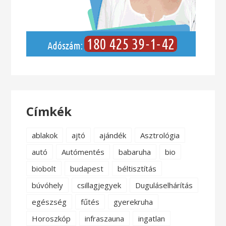
Címkék
ablakok
ajtó
ajándék
Asztrológia
autó
Autómentés
babaruha
bio
biobolt
budapest
béltisztítás
búvóhely
csillagjegyek
Duguláselhárítás
egészség
fűtés
gyerekruha
Horoszkóp
infraszauna
ingatlan