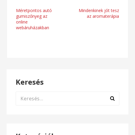
Bejegyzés
Méretpontos autó
Mindenkinek jót tesz
gumiszőnyeg az
az aromaterápia
navigáció
online
webáruházakban
Keresés
Keresés: