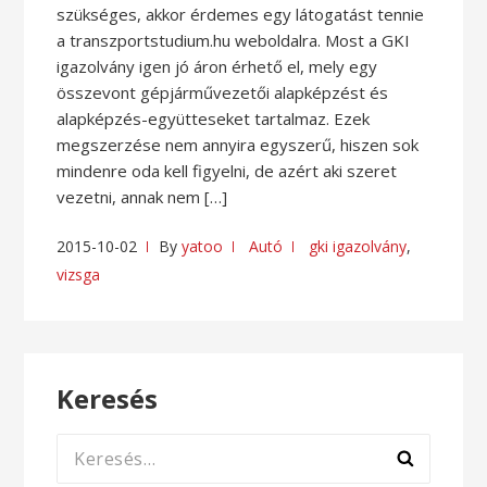
szükséges, akkor érdemes egy látogatást tennie
a transzportstudium.hu weboldalra. Most a GKI
igazolvány igen jó áron érhető el, mely egy
összevont gépjárművezetői alapképzést és
alapképzés-együtteseket tartalmaz. Ezek
megszerzése nem annyira egyszerű, hiszen sok
mindenre oda kell figyelni, de azért aki szeret
vezetni, annak nem […]
2015-10-02
By
yatoo
Autó
gki igazolvány
,
vizsga
Keresés
Keresés: