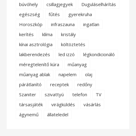
búvóhely
csillagjegyek
Duguláselhárítás
egészség
fűtés
gyerekruha
Horoszkóp
infraszauna
ingatlan
kerítés
klíma
kristály
kínai asztrológia
költöztetés
lakberendezés
led izzó
légkondicionáló
méregtelenítő kúra
műanyag
műanyag ablak
napelem
olaj
párátlanító
receptek
redőny
Szaniter
szivattyú
telefon
TV
társasjáték
virágküldés
vásárlás
ágynemű
állateledel