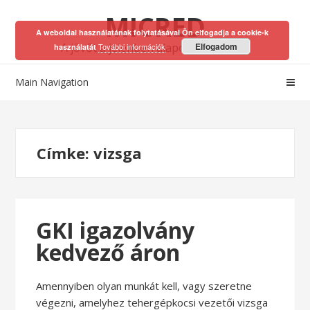
Skip
Skip
MICRED
to
to
A weboldal használatának folytatásával Ön elfogadja a cookie-k
navigation
content
A jövőt a jelenben alapozhatod meg!
Elfogadom
További információk
használatát
Main Navigation
Címke:
vizsga
GKI igazolvány
kedvező áron
Amennyiben olyan munkát kell, vagy szeretne
végezni, amelyhez tehergépkocsi vezetői vizsga