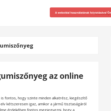
Kezdőlap
A weboldal használatának folytatásával Ön
gumiszőnyeg
umiszőnyeg az online
 is fontos, hogy szinte minden alkatrész, kiegészítő
 elv kétszeresen igaz, amikor a jármű tisztaságáról
elme érdekében fontos megjegyezni, hogy a