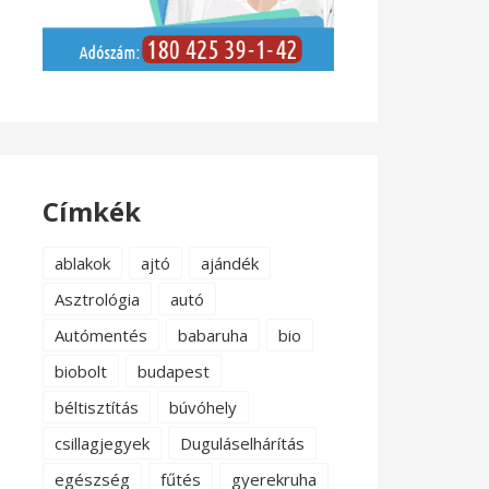
Címkék
ablakok
ajtó
ajándék
Asztrológia
autó
Autómentés
babaruha
bio
biobolt
budapest
béltisztítás
búvóhely
csillagjegyek
Duguláselhárítás
egészség
fűtés
gyerekruha