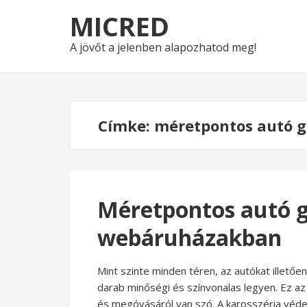
Skip
Skip
MICRED
to
to
navigation
content
A jövőt a jelenben alapozhatod meg!
Címke:
méretpontos autó 
Méretpontos autó g
webáruházakban
Mint szinte minden téren, az autókat illetően
darab minőségi és színvonalas legyen. Ez az
és megóvásáról van szó. A karosszéria véd