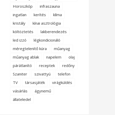
Horoszkóp
infraszauna
ingatlan
kerítés
klíma
kristály
kínai asztrológia
költöztetés
lakberendezés
led izzó
légkondicionáló
méregtelenítő kúra
műanyag
műanyag ablak
napelem
olaj
párátlanító
receptek
redőny
Szaniter
szivattyú
telefon
TV
társasjáték
virágküldés
vásárlás
ágynemű
állateledel