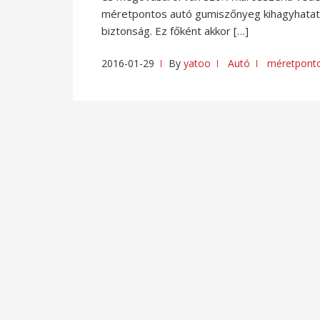
méretpontos autó gumiszőnyeg kihagyhatatl
biztonság. Ez főként akkor […]
2016-01-29
By
yatoo
Autó
méretpont