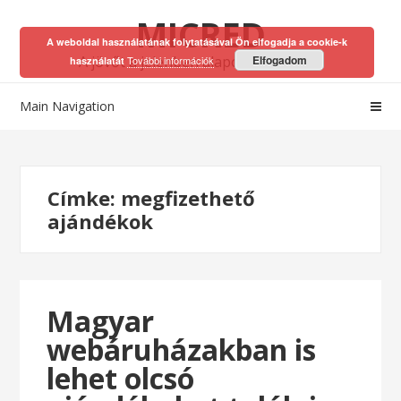
Skip
Skip
MICRED
to
to
A weboldal használatának folytatásával Ön elfogadja a cookie-k
navigation
content
A jövőt a jelenben alapozhatod meg!
Elfogadom
További információk
használatát
Main Navigation
Címke:
megfizethető
ajándékok
Magyar
webáruházakban is
lehet olcsó