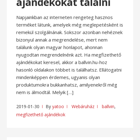
ajándékokat találni
Napjainkban az interneten rengeteg hasznos
terméket látunk, amelyek még meglepetésként is
remekül szolgálnának. Sokszor azonban nehéznek
bizonyul annak a megrendelése, mert nem
találunk olyan magyar honlapot, ahonnan
nyugodtan megrendelnénk azt. Ha megfizethető
ajándékokat keresel, akkor a ballvin.hu-hoz
hasonló oldalakon többet is találhatsz. Ellátogatni
mindenképpen érdemes, ugyanis olyan
produktumokra bukkanhatsz, amilyenekről még
nem is álmodtál. Melyik […]
2019-01-30
By
yatoo
Webáruház
ballvin
,
megfizethető ajándékok