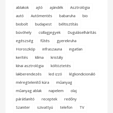
ablakok
ajtó
ajándék
Asztrológia
autó
Autómentés
babaruha
bio
biobolt
budapest
béltisztítás
búvóhely
csillagjegyek
Duguláselhárítás
egészség
fűtés
gyerekruha
Horoszkóp
infraszauna
ingatlan
kerítés
klíma
kristály
kínai asztrológia
költöztetés
lakberendezés
led izzó
légkondicionáló
méregtelenítő kúra
műanyag
műanyag ablak
napelem
olaj
párátlanító
receptek
redőny
Szaniter
szivattyú
telefon
TV