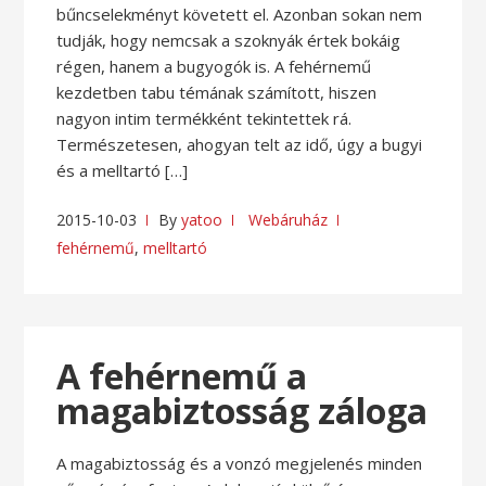
bűncselekményt követett el. Azonban sokan nem
tudják, hogy nemcsak a szoknyák értek bokáig
régen, hanem a bugyogók is. A fehérnemű
kezdetben tabu témának számított, hiszen
nagyon intim termékként tekintettek rá.
Természetesen, ahogyan telt az idő, úgy a bugyi
és a melltartó […]
2015-10-03
By
yatoo
Webáruház
fehérnemű
,
melltartó
A fehérnemű a
magabiztosság záloga
A magabiztosság és a vonzó megjelenés minden