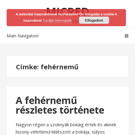
Skip
Skip
MICRED
to
to
A weboldal használatának folytatásával Ön elfogadja a cookie-k
navigation
content
A jövőt a jelenben alapozhatod meg!
Elfogadom
További információk
használatát
Main Navigation
Címke:
fehérnemű
A fehérnemű
részletes története
Nagyon régen a szoknyák bokáig értek és akinek
bizony véletlenül kilátszott a bokája, súlyos