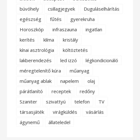
búvóhely
csillagjegyek
Duguláselhárítás
egészség
fűtés
gyerekruha
Horoszkóp
infraszauna
ingatlan
kerítés
klíma
kristály
kínai asztrológia
költöztetés
lakberendezés
led izzó
légkondicionáló
méregtelenítő kúra
műanyag
műanyag ablak
napelem
olaj
párátlanító
receptek
redőny
Szaniter
szivattyú
telefon
TV
társasjáték
virágküldés
vásárlás
ágynemű
állateledel