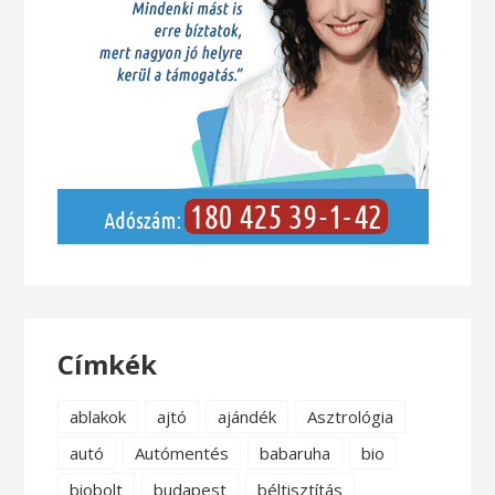
Címkék
ablakok
ajtó
ajándék
Asztrológia
autó
Autómentés
babaruha
bio
biobolt
budapest
béltisztítás