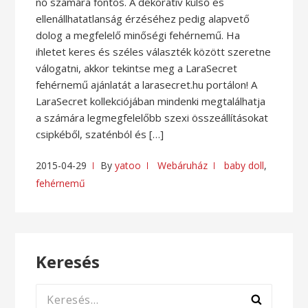
nő számára fontos. A dekoratív külső és
ellenállhatatlanság érzéséhez pedig alapvető
dolog a megfelelő minőségi fehérnemű. Ha
ihletet keres és széles választék között szeretne
válogatni, akkor tekintse meg a LaraSecret
fehérnemű ajánlatát a larasecret.hu portálon! A
LaraSecret kollekciójában mindenki megtalálhatja
a számára legmegfelelőbb szexi összeállításokat
csipkéből, szaténból és […]
2015-04-29
By
yatoo
Webáruház
baby doll
,
fehérnemű
Keresés
Keresés: