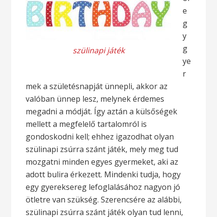
e
g
y
g
szülinapi játék
ye
r
mek a születésnapját ünnepli, akkor az
valóban ünnep lesz, melynek érdemes
megadni a módját. Így aztán a külsőségek
mellett a megfelelő tartalomról is
gondoskodni kell; ehhez igazodhat olyan
szülinapi zsúrra szánt játék, mely meg tud
mozgatni minden egyes gyermeket, aki az
adott bulira érkezett. Mindenki tudja, hogy
egy gyereksereg lefoglalásához nagyon jó
ötletre van szükség. Szerencsére az alábbi,
szülinapi zsúrra szánt játék olyan tud lenni,