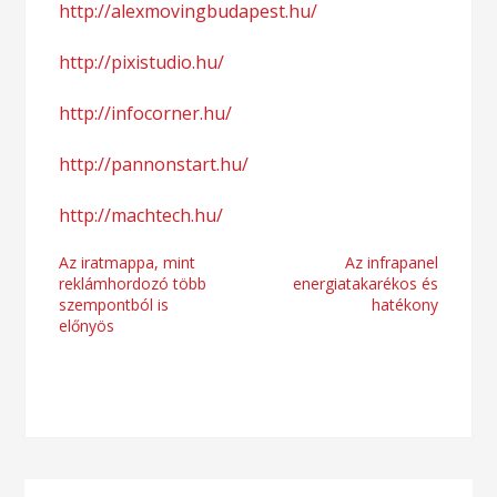
http://alexmovingbudapest.hu/
http://pixistudio.hu/
http://infocorner.hu/
http://pannonstart.hu/
http://machtech.hu/
Bejegyzés
Az iratmappa, mint
Az infrapanel
reklámhordozó több
energiatakarékos és
navigáció
szempontból is
hatékony
előnyös