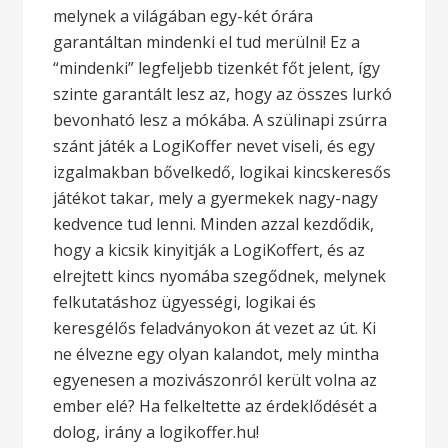
melynek a világában egy-két órára
garantáltan mindenki el tud merülni! Ez a
“mindenki” legfeljebb tizenkét főt jelent, így
szinte garantált lesz az, hogy az összes lurkó
bevonható lesz a mókába.
A szülinapi zsúrra
szánt játék a LogiKoffer nevet viseli, és egy
izgalmakban bővelkedő, logikai kincskeresős
játékot takar, mely a gyermekek nagy-nagy
kedvence tud lenni. Minden azzal kezdődik,
hogy a kicsik kinyitják a LogiKoffert, és az
elrejtett kincs nyomába szegődnek, melynek
felkutatáshoz ügyességi, logikai és
keresgélős feladványokon át vezet az út. Ki
ne élvezne egy olyan kalandot, mely mintha
egyenesen a mozivászonról került volna az
ember elé? Ha felkeltette az érdeklődését a
dolog, irány a logikoffer.hu!