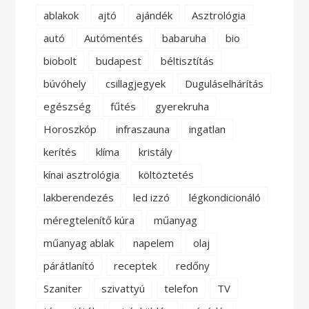
ablakok
ajtó
ajándék
Asztrológia
autó
Autómentés
babaruha
bio
biobolt
budapest
béltisztítás
búvóhely
csillagjegyek
Duguláselhárítás
egészség
fűtés
gyerekruha
Horoszkóp
infraszauna
ingatlan
kerítés
klíma
kristály
kínai asztrológia
költöztetés
lakberendezés
led izzó
légkondicionáló
méregtelenítő kúra
műanyag
műanyag ablak
napelem
olaj
párátlanító
receptek
redőny
Szaniter
szivattyú
telefon
TV