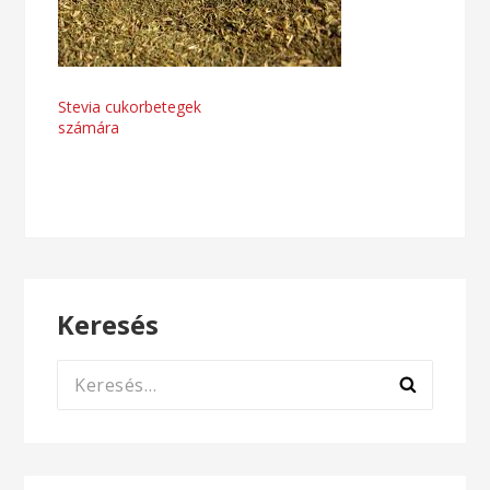
Bejegyzés
Stevia cukorbetegek
számára
navigáció
Keresés
Keresés: