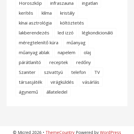
Horoszkóp
infraszauna
ingatlan
kerítés
klíma
kristály
kínai asztrológia
költöztetés
lakberendezés
led izzó
légkondicionáló
méregtelenítő kúra
műanyag
műanyag ablak
napelem
olaj
párátlanító
receptek
redőny
Szaniter
szivattyú
telefon
TV
társasjáték
virágküldés
vásárlás
ágynemű
állateledel
© Micred 2026 •
ThemeCountry
Powered by
WordPress