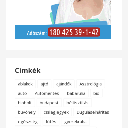
Címkék
ablakok
ajtó
ajándék
Asztrológia
autó
Autómentés
babaruha
bio
biobolt
budapest
béltisztítás
búvóhely
csillagjegyek
Duguláselhárítás
egészség
fűtés
gyerekruha