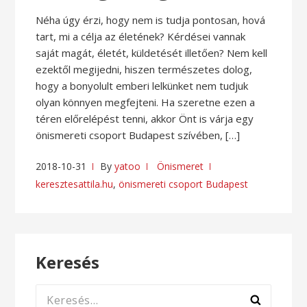
Néha úgy érzi, hogy nem is tudja pontosan, hová
tart, mi a célja az életének? Kérdései vannak
saját magát, életét, küldetését illetően? Nem kell
ezektől megijedni, hiszen természetes dolog,
hogy a bonyolult emberi lelkünket nem tudjuk
olyan könnyen megfejteni. Ha szeretne ezen a
téren előrelépést tenni, akkor Önt is várja egy
önismereti csoport Budapest szívében, […]
2018-10-31
By
yatoo
Önismeret
keresztesattila.hu
,
önismereti csoport Budapest
Keresés
Keresés: