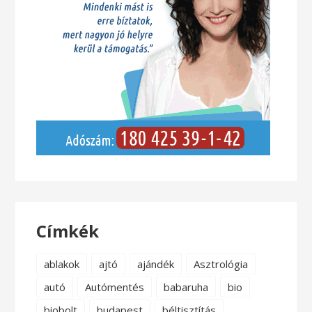
Címkék
ablakok
ajtó
ajándék
Asztrológia
autó
Autómentés
babaruha
bio
biobolt
budapest
béltisztítás