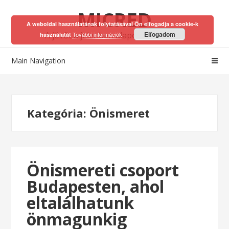
Skip
Skip
MICRED
to
to
A weboldal használatának folytatásával Ön elfogadja a cookie-k
navigation
content
A jövőt a jelenben alapozhatod meg!
Elfogadom
További információk
használatát
Main Navigation
Kategória:
Önismeret
Önismereti csoport
Budapesten, ahol
eltalálhatunk
önmagunkig