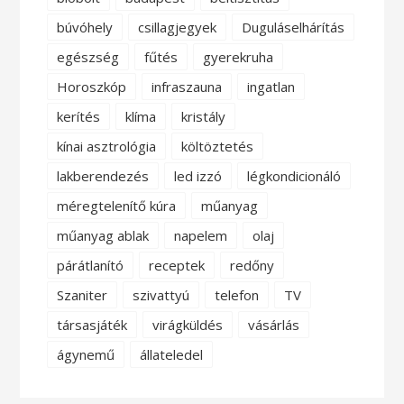
búvóhely
csillagjegyek
Duguláselhárítás
egészség
fűtés
gyerekruha
Horoszkóp
infraszauna
ingatlan
kerítés
klíma
kristály
kínai asztrológia
költöztetés
lakberendezés
led izzó
légkondicionáló
méregtelenítő kúra
műanyag
műanyag ablak
napelem
olaj
párátlanító
receptek
redőny
Szaniter
szivattyú
telefon
TV
társasjáték
virágküldés
vásárlás
ágynemű
állateledel