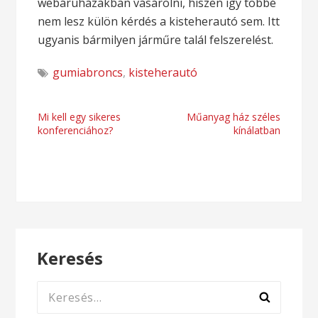
webáruházakban vásárolni, hiszen így többé
nem lesz külön kérdés a kisteherautó sem. Itt
ugyanis bármilyen járműre talál felszerelést.
gumiabroncs
,
kisteherautó
Bejegyzés
Mi kell egy sikeres
Műanyag ház széles
konferenciához?
kínálatban
navigáció
Keresés
Keresés: