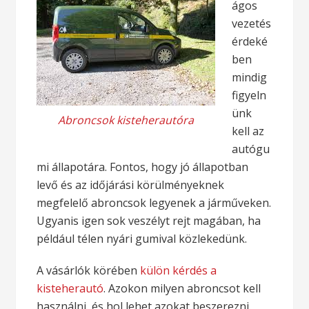
ágos
vezetés
érdeké
ben
mindig
figyeln
ünk
Abroncsok kisteherautóra
kell az
autógu
mi állapotára. Fontos, hogy jó állapotban
levő és az időjárási körülményeknek
megfelelő abroncsok legyenek a járműveken.
Ugyanis igen sok veszélyt rejt magában, ha
például télen nyári gumival közlekedünk.
A vásárlók körében
külön kérdés a
kisteherautó
. Azokon milyen abroncsot kell
használni, és hol lehet azokat beszerezni.