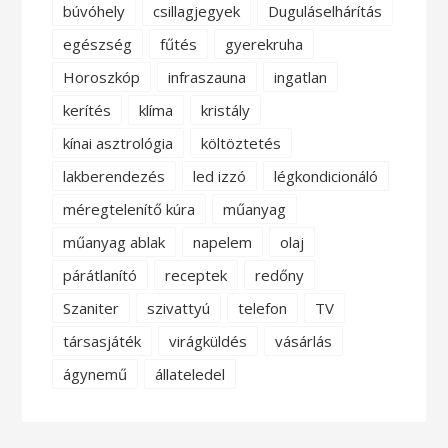
búvóhely
csillagjegyek
Duguláselhárítás
egészség
fűtés
gyerekruha
Horoszkóp
infraszauna
ingatlan
kerítés
klíma
kristály
kínai asztrológia
költöztetés
lakberendezés
led izzó
légkondicionáló
méregtelenítő kúra
műanyag
műanyag ablak
napelem
olaj
párátlanító
receptek
redőny
Szaniter
szivattyú
telefon
TV
társasjáték
virágküldés
vásárlás
ágynemű
állateledel