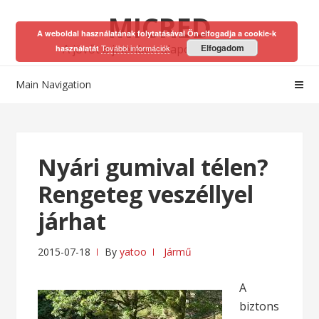
Skip
Skip
MICRED
to
to
A weboldal használatának folytatásával Ön elfogadja a cookie-k
navigation
content
A jövőt a jelenben alapozhatod meg!
Elfogadom
További információk
használatát
Main Navigation
Nyári gumival télen?
Rengeteg veszéllyel
járhat
2015-07-18
By
yatoo
Jármű
A
biztons