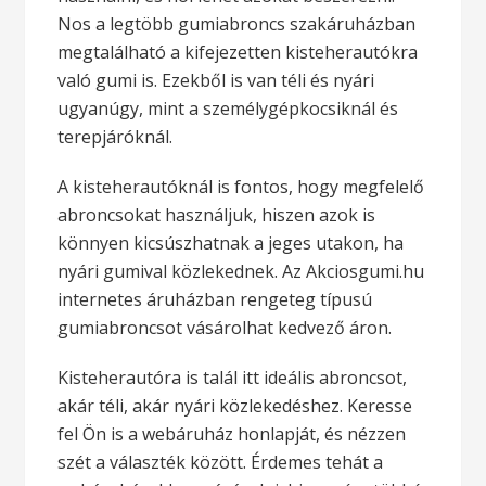
Nos a legtöbb gumiabroncs szakáruházban
megtalálható a kifejezetten kisteherautókra
való gumi is. Ezekből is van téli és nyári
ugyanúgy, mint a személygépkocsiknál és
terepjáróknál.
A kisteherautóknál is fontos, hogy megfelelő
abroncsokat használjuk, hiszen azok is
könnyen kicsúszhatnak a jeges utakon, ha
nyári gumival közlekednek. Az Akciosgumi.hu
internetes áruházban rengeteg típusú
gumiabroncsot vásárolhat kedvező áron.
Kisteherautóra is talál itt ideális abroncsot,
akár téli, akár nyári közlekedéshez. Keresse
fel Ön is a webáruház honlapját, és nézzen
szét a választék között. Érdemes tehát a