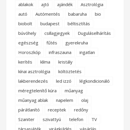
ablakok
ajtó
ajándék
Asztrológia
autó
Autómentés
babaruha
bio
biobolt
budapest
béltisztítás
búvóhely
csillagjegyek
Duguláselhárítás
egészség
fűtés
gyerekruha
Horoszkóp
infraszauna
ingatlan
kerítés
klíma
kristály
kínai asztrológia
költöztetés
lakberendezés
led izzó
légkondicionáló
méregtelenítő kúra
műanyag
műanyag ablak
napelem
olaj
párátlanító
receptek
redőny
Szaniter
szivattyú
telefon
TV
társasjáték
virágküldés
vásárlás