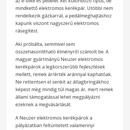
az e-bike és pedelec két különböző típus, de
mindkettő elektromos kerékpár. Utóbbi nem
rendelkezik gázkarral, a pedálmeghajtáshoz
kapunk viszont nagyszerű elektromos
rásegítést.
Aki próbálta, semmivel sem
összehasonlítható élményről számolt be. A
magyar gyártmányú Neuzer elektromos
kerékpárok a legkorszerűbb fejlesztések
mellett, remek ár/érték aránnyal kaphatóak.
Ne rettentsen el senkit az átlagbringákhoz
képest még mindig túl magas ár, mert remek
állami támogatással lehet megpályázni
ezeknek a megvásárlását.
A Neuzer elektromos kerékpárok a
pályázatban feltüntetett valamennyi