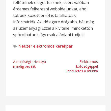
feltételnek eleget tesznek, ezért valóban
érdemes felkeresni weboldalunkat, ahol
többek között erről is találhatóak
információk. Az idő egyre drágább, hát még
az üzemanyag! Ezzel a kivitellel mindkettőn
spórolhatunk, így csak ajánlani tudjuk!
Neuzer elektromos kerékpár
Bejegyzés
A minőségi szivattyú
Elektromos
mindig beválik
kötözőgéppel
navigáció
lendületes a munka