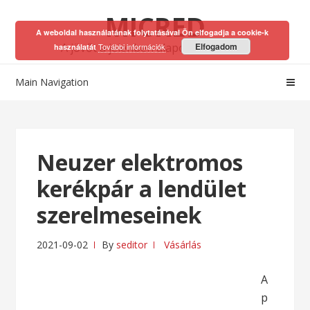
Skip
Skip
MICRED
to
to
A weboldal használatának folytatásával Ön elfogadja a cookie-k
navigation
content
A jövőt a jelenben alapozhatod meg!
Elfogadom
További információk
használatát
Main Navigation
Neuzer elektromos
kerékpár a lendület
szerelmeseinek
2021-09-02
By
seditor
Vásárlás
A
p