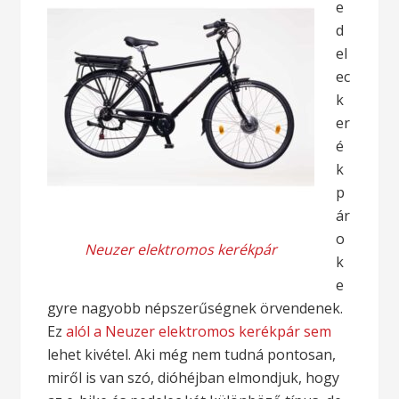
e
d
el
ec
k
er
é
k
p
ár
o
Neuzer elektromos kerékpár
k
e
gyre nagyobb népszerűségnek örvendenek.
Ez
alól a Neuzer elektromos kerékpár sem
lehet kivétel. Aki még nem tudná pontosan,
miről is van szó, dióhéjban elmondjuk, hogy