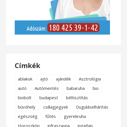
Címkék
ablakok
ajtó
ajándék
Asztrológia
autó
Autómentés
babaruha
bio
biobolt
budapest
béltisztítás
búvóhely
csillagjegyek
Duguláselhárítás
egészség
fűtés
gyerekruha
Horoszkóp
infraszauna
ingatlan