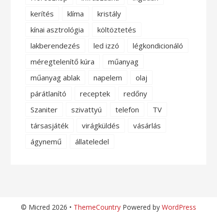
kerítés
klíma
kristály
kínai asztrológia
költöztetés
lakberendezés
led izzó
légkondicionáló
méregtelenítő kúra
műanyag
műanyag ablak
napelem
olaj
párátlanító
receptek
redőny
Szaniter
szivattyú
telefon
TV
társasjáték
virágküldés
vásárlás
ágynemű
állateledel
© Micred 2026 •
ThemeCountry
Powered by
WordPress