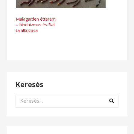
Bejegyzés
Malagarden étterem
– hinduizmus és Bali
navigáció
találkozása
Keresés
Keresés: