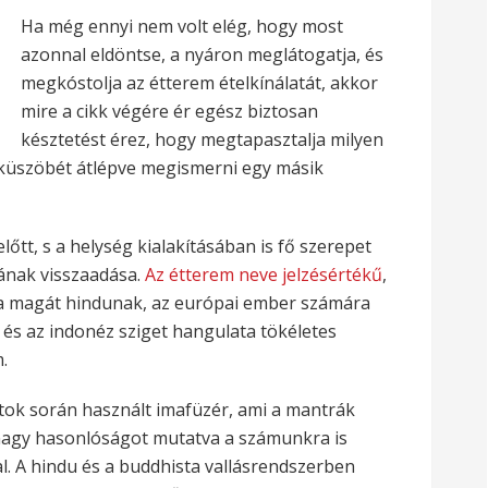
Ha még ennyi nem volt elég, hogy most
azonnal eldöntse, a nyáron meglátogatja, és
megkóstolja az étterem ételkínálatát, akkor
mire a cikk végére ér egész biztosan
késztetést érez, hogy megtapasztalja milyen
küszöbét átlépve megismerni egy másik
lőtt, s a helység kialakításában is fő szerepet
atának visszaadása.
Az étterem neve jelzésértékű
,
ja magát hindunak, az európai ember számára
 és az indonéz sziget hangulata tökéletes
.
atok során használt imafüzér, ami a mantrák
nagy hasonlóságot mutatva a számunkra is
. A hindu és a buddhista vallásrendszerben