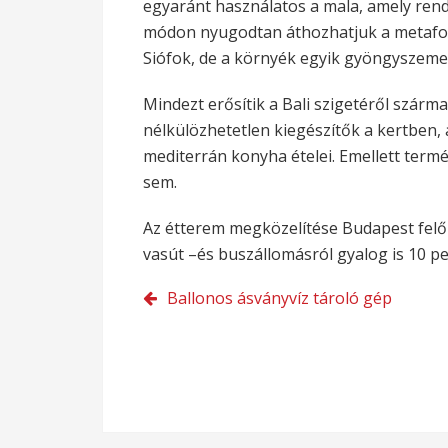
egyaránt használatos a mala, amely rend
módon nyugodtan áthozhatjuk a metaforá
Siófok, de a környék egyik gyöngyszeme 
Mindezt erősítik a Bali szigetéről szár
nélkülözhetetlen kiegészítők a kertben,
mediterrán konyha ételei. Emellett ter
sem.
Az étterem megközelítése Budapest felő
vasút –és buszállomásról gyalog is 10 per
Bejegyzés
Ballonos ásványvíz tároló gép
navigáció