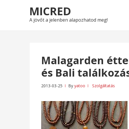
Skip
Skip
MICRED
to
to
navigation
content
A jövőt a jelenben alapozhatod meg!
Malagarden étte
és Bali találkozá
2013-03-25
By
yatoo
Szolgáltatás