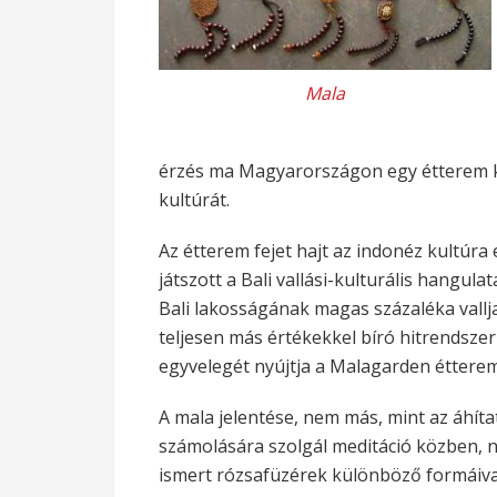
Mala
érzés ma Magyarországon egy étterem 
kultúrát.
Az étterem fejet hajt az indonéz kultúra e
játszott a Bali vallási-kulturális hangul
Bali lakosságának magas százaléka vall
teljesen más értékekkel bíró hitrendszer
egyvelegét nyújtja a Malagarden étterem
A mala jelentése, nem más, mint az áhít
számolására szolgál meditáció közben, 
ismert rózsafüzérek különböző formáival