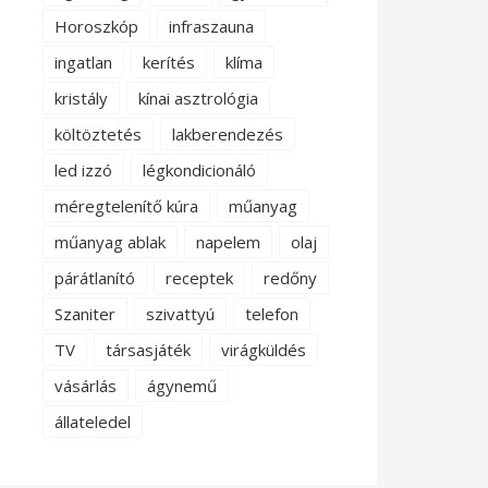
Horoszkóp
infraszauna
ingatlan
kerítés
klíma
kristály
kínai asztrológia
költöztetés
lakberendezés
led izzó
légkondicionáló
méregtelenítő kúra
műanyag
műanyag ablak
napelem
olaj
párátlanító
receptek
redőny
Szaniter
szivattyú
telefon
TV
társasjáték
virágküldés
vásárlás
ágynemű
állateledel