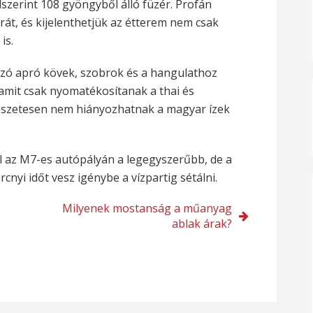
szerint 108 gyöngyből álló füzér. Profán
t, és kijelenthetjük az étterem nem csak
is.
mazó apró kövek, szobrok és a hangulathoz
 amit csak nyomatékosítanak a thai és
mészetesen nem hiányozhatnak a magyar ízek
l az M7-es autópályán a legegyszerűbb, de a
cnyi időt vesz igénybe a vízpartig sétálni.
Milyenek mostanság a műanyag
ablak árak?