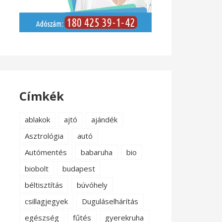
Címkék
ablakok
ajtó
ajándék
Asztrológia
autó
Autómentés
babaruha
bio
biobolt
budapest
béltisztítás
búvóhely
csillagjegyek
Duguláselhárítás
egészség
fűtés
gyerekruha