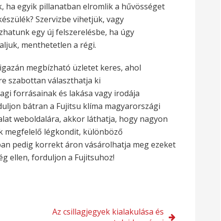
k, ha egyik pillanatban elromlik a hűvösséget
készülék? Szervizbe vihetjük, vagy
hatunk egy új felszerelésbe, ha úgy
aljuk, menthetetlen a régi.
igazán megbízható üzletet keres, ahol
re szabottan választhatja ki
agi forrásainak és lakása vagy irodája
uljon bátran a Fujitsu klíma magyarországi
alat weboldalára, akkor láthatja, hogy nagyon
ek megfelelő légkondit, különböző
ban pedig korrekt áron vásárolhatja meg ezeket
 ellen, forduljon a Fujitsuhoz!
Az csillagjegyek kialakulása és