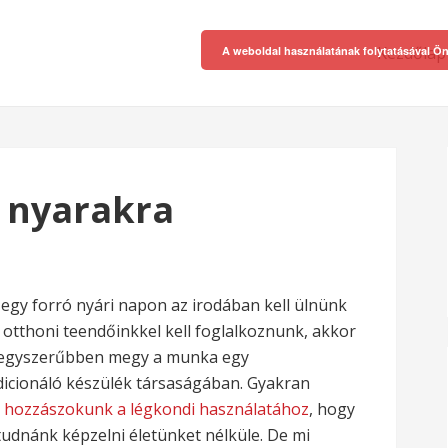
Kezdőlap
A weboldal használatának folytatásával Ön
ó nyarakra
egy forró nyári napon az irodában kell ülnünk
 otthoni teendőinkkel kell foglalkoznunk, akkor
 egyszerűbben megy a munka egy
icionáló készülék társaságában. Gyakran
a
hozzászokunk a légkondi használatához
, hogy
tudnánk képzelni életünket nélküle. De mi