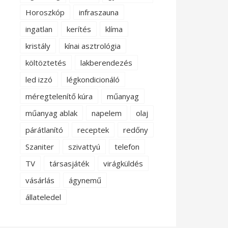
Horoszkóp
infraszauna
ingatlan
kerítés
klíma
kristály
kínai asztrológia
költöztetés
lakberendezés
led izzó
légkondicionáló
méregtelenítő kúra
műanyag
műanyag ablak
napelem
olaj
párátlanító
receptek
redőny
Szaniter
szivattyú
telefon
TV
társasjáték
virágküldés
vásárlás
ágynemű
állateledel