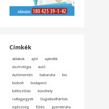
Címkék
ablakok
ajtó
ajándék
Asztrológia
autó
Autómentés
babaruha
bio
biobolt
budapest
béltisztítás
búvóhely
csillagjegyek
Duguláselhárítás
egészség
fűtés
gyerekruha