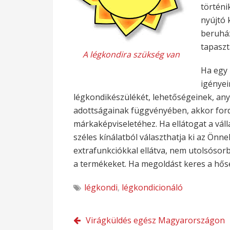
történi
nyújtó 
beruház
tapaszt
A légkondira szükség van
Ha egy 
igényei
légkondikészülékét, lehetőségeinek, any
adottságainak függvényében, akkor ford
márkaképviseletéhez. Ha ellátogat a váll
széles kínálatból választhatja ki az Önn
extrafunkciókkal ellátva, nem utolsósor
a termékeket. Ha megoldást keres a hőség
légkondi
,
légkondicionáló
Bejegyzés
Virágküldés egész Magyarországon