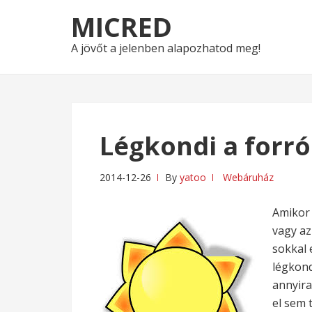
Skip
Skip
MICRED
to
to
navigation
content
A jövőt a jelenben alapozhatod meg!
Légkondi a forr
2014-12-26
By
yatoo
Webáruház
Amikor 
vagy az
sokkal
légkond
annyir
el sem 