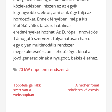
közlekedésben, hiszen ez az egyik
legnagyobb szektor, ami csak úgy falja az
hordozókat. Ennek fényében, még a kis
léptékű változtatás is hatalmas
eredményeket hozhat. Az Európai Innovációs
Támogató szervezet folyamatosan harcol
egy olyan multimodális rendszer
megszületéséért, ami lehetőséget kínál a
jövő generációinak a nyugodt, békés élethez.
20 kW napelem rendszer ár
Bejegyzés
Többféle gél lakk
A moher fonal
szett van a
tökéletes választás
navigáció
webshopban