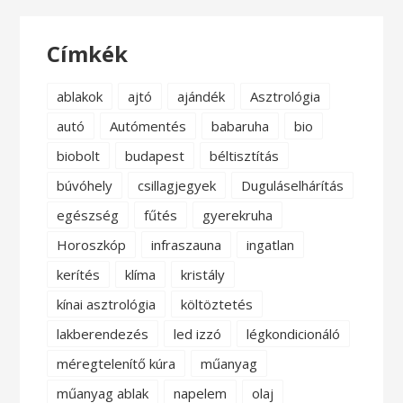
Címkék
ablakok
ajtó
ajándék
Asztrológia
autó
Autómentés
babaruha
bio
biobolt
budapest
béltisztítás
búvóhely
csillagjegyek
Duguláselhárítás
egészség
fűtés
gyerekruha
Horoszkóp
infraszauna
ingatlan
kerítés
klíma
kristály
kínai asztrológia
költöztetés
lakberendezés
led izzó
légkondicionáló
méregtelenítő kúra
műanyag
műanyag ablak
napelem
olaj