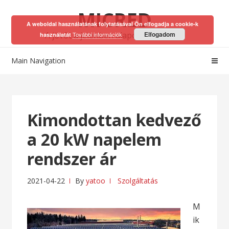
Skip
Skip
MICRED
to
to
A weboldal használatának folytatásával Ön elfogadja a cookie-k
navigation
content
A jövőt a jelenben alapozhatod meg!
Elfogadom
További információk
használatát
Main Navigation
Kimondottan kedvező
a 20 kW napelem
rendszer ár
2021-04-22
By
yatoo
Szolgáltatás
M
ik