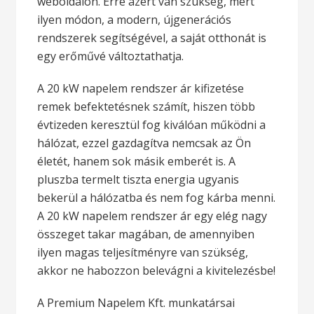
weboldalon. Erre azért van szükség, mert
ilyen módon, a modern, újgenerációs
rendszerek segítségével, a saját otthonát is
egy erőművé változtathatja.
A 20 kW napelem rendszer ár kifizetése
remek befektetésnek számít, hiszen több
évtizeden keresztül fog kiválóan működni a
hálózat, ezzel gazdagítva nemcsak az Ön
életét, hanem sok másik emberét is. A
pluszba termelt tiszta energia ugyanis
bekerül a hálózatba és nem fog kárba menni.
A 20 kW napelem rendszer ár egy elég nagy
összeget takar magában, de amennyiben
ilyen magas teljesítményre van szükség,
akkor ne habozzon belevágni a kivitelezésbe!
A Premium Napelem Kft. munkatársai