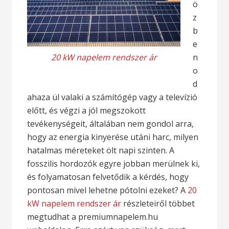
ö
z
b
e
20 kW napelem rendszer ár
n
o
d
ahaza ül valaki a számítógép vagy a televízió
előtt, és végzi a jól megszokott
tevékenységeit, általában nem gondol arra,
hogy az energia kinyerése utáni harc, milyen
hatalmas méreteket ölt napi szinten. A
fosszilis hordozók egyre jobban merülnek ki,
és folyamatosan felvetődik a kérdés, hogy
pontosan mivel lehetne pótolni ezeket? A
20
kW napelem rendszer ár
részleteiről többet
megtudhat a premiumnapelem.hu