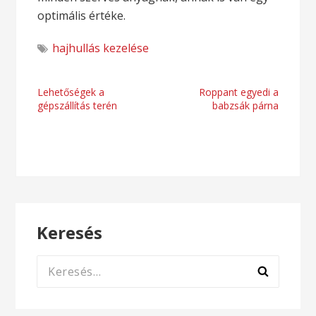
optimális értéke.
hajhullás kezelése
Bejegyzés
Lehetőségek a
Roppant egyedi a
gépszállítás terén
babzsák párna
navigáció
Keresés
Keresés: