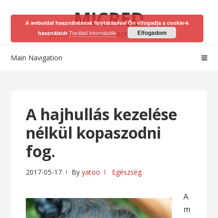
Skip
Skip
MICRED
to
to
A weboldal használatának folytatásával Ön elfogadja a cookie-k
navigation
content
A jövőt a jelenben alapozhatod meg!
Elfogadom
További információk
használatát
Main Navigation
A hajhullás kezelése
nélkül kopaszodni
fog.
2017-05-17
By
yatoo
Egészség
A
m