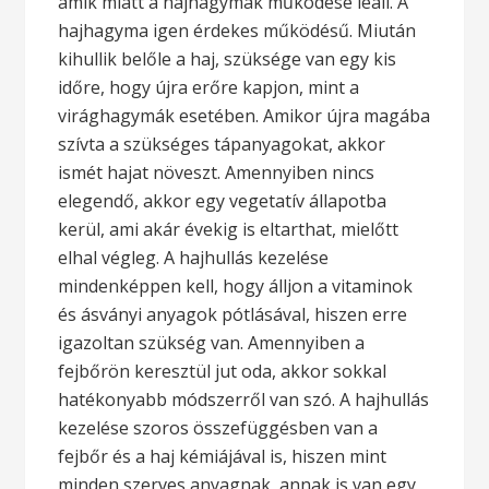
amik miatt a hajhagymák működése leáll. A
hajhagyma igen érdekes működésű. Miután
kihullik belőle a haj, szüksége van egy kis
időre, hogy újra erőre kapjon, mint a
virághagymák esetében. Amikor újra magába
szívta a szükséges tápanyagokat, akkor
ismét hajat növeszt.
Amennyiben nincs
elegendő, akkor egy vegetatív állapotba
kerül, ami akár évekig is eltarthat, mielőtt
elhal végleg. A hajhullás kezelése
mindenképpen kell, hogy álljon a vitaminok
és ásványi anyagok pótlásával, hiszen erre
igazoltan szükség van. Amennyiben a
fejbőrön keresztül jut oda, akkor sokkal
hatékonyabb módszerről van szó. A hajhullás
kezelése szoros összefüggésben van a
fejbőr és a haj kémiájával is, hiszen mint
minden szerves anyagnak, annak is van egy