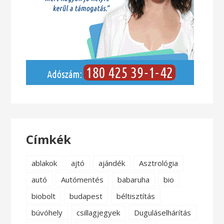
Címkék
ablakok
ajtó
ajándék
Asztrológia
autó
Autómentés
babaruha
bio
biobolt
budapest
béltisztítás
búvóhely
csillagjegyek
Duguláselhárítás