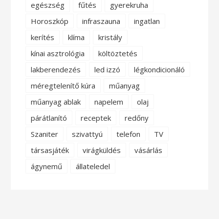
egészség
fűtés
gyerekruha
Horoszkóp
infraszauna
ingatlan
kerítés
klíma
kristály
kínai asztrológia
költöztetés
lakberendezés
led izzó
légkondicionáló
méregtelenítő kúra
műanyag
műanyag ablak
napelem
olaj
párátlanító
receptek
redőny
Szaniter
szivattyú
telefon
TV
társasjáték
virágküldés
vásárlás
ágynemű
állateledel