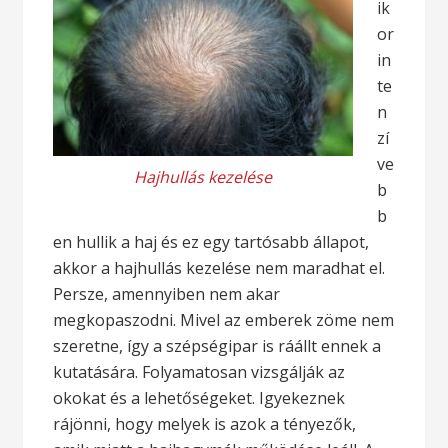
ik
or
in
te
n
zí
ve
Hajhullás kezelése
b
b
en hullik a haj és ez egy tartósabb állapot,
akkor a hajhullás kezelése nem maradhat el.
Persze, amennyiben nem akar
megkopaszodni. Mivel az emberek zöme nem
szeretne, így a szépségipar is ráállt ennek a
kutatására. Folyamatosan vizsgálják az
okokat és a lehetőségeket. Igyekeznek
rájönni, hogy melyek is azok a tényezők,