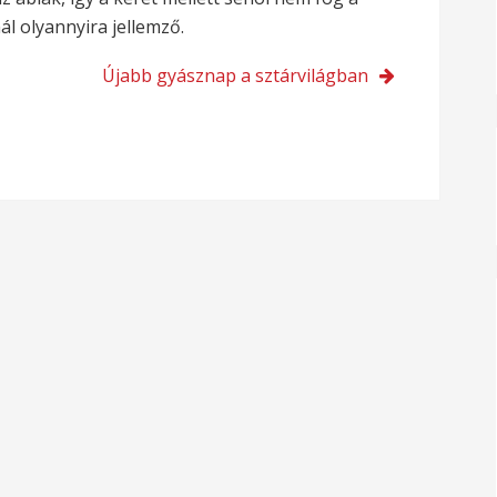
ál olyannyira jellemző.
Újabb gyásznap a sztárvilágban