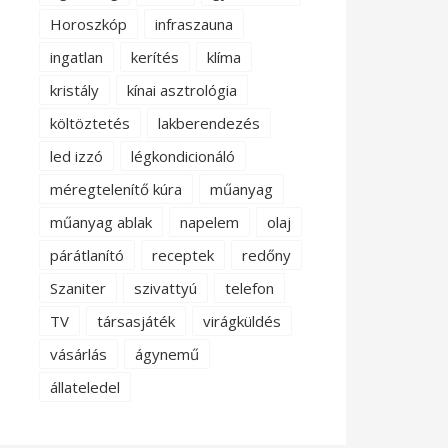
Horoszkóp
infraszauna
ingatlan
kerítés
klíma
kristály
kínai asztrológia
költöztetés
lakberendezés
led izzó
légkondicionáló
méregtelenítő kúra
műanyag
műanyag ablak
napelem
olaj
párátlanító
receptek
redőny
Szaniter
szivattyú
telefon
TV
társasjáték
virágküldés
vásárlás
ágynemű
állateledel