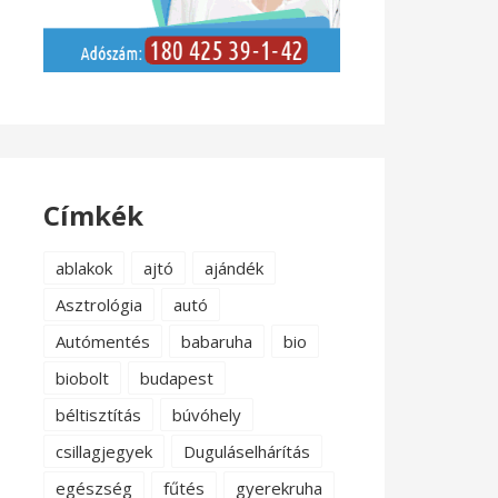
Címkék
ablakok
ajtó
ajándék
Asztrológia
autó
Autómentés
babaruha
bio
biobolt
budapest
béltisztítás
búvóhely
csillagjegyek
Duguláselhárítás
egészség
fűtés
gyerekruha