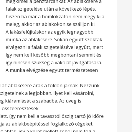
megkíméli a pénztárcánkat. Az ablakcsere a
falak szigetelése után a következő lépés,
hiszen ha már a homlokzaton nem megy ki a
meleg, akkor az ablakokon se szálljon ki.
A lakásfelújításkor az egyik legnagyobb
munka az ablakcsere. Sokan együtt szokták
elvégezni a falak szigetelésével együtt, mert
így nem kell később megbontani semmit és
így nincsen szükség a vakolat javítgatására.
A munka elvégzése együtt természetesen
ol az ablakcsere árak a földön járnak. Nézzünk
igetelnek a legjobban. Ilyet kell vásárolni,
g kiáramlását a szabadba. Az üveg is
z összeeresztések.
tt, így nem kell a tavasztól őszig tartó jó időre
ja az ablakbeépítéssel foglalkozó cégeket.
z ablak, így a keret mellett sehol nem fog a