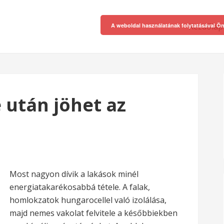
Kezdőlap
A weboldal használatának folytatásával Ön
e után jöhet az
Most nagyon dívik a lakások minél
energiatakarékosabbá tétele. A falak,
homlokzatok hungarocellel való izolálása,
majd nemes vakolat felvitele a későbbiekben