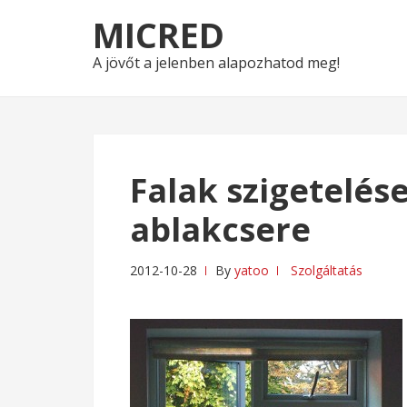
Skip
Skip
MICRED
to
to
navigation
content
A jövőt a jelenben alapozhatod meg!
Falak szigetelés
ablakcsere
2012-10-28
By
yatoo
Szolgáltatás