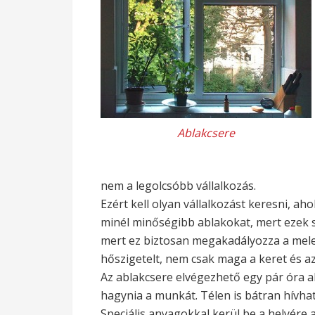
Ablakcsere
nem a legolcsóbb vállalkozás.
Ezért kell olyan vállalkozást keresni, ah
minél minőségibb ablakokat, mert ezek sz
mert ez biztosan megakadályozza a mele
hőszigetelt, nem csak maga a keret és a
Az ablakcsere elvégezhető egy pár óra ala
hagynia a munkát. Télen is bátran hívhat
Speciális anyagokkal kerül be a helyére a