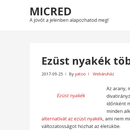
Skip
Skip
MICRED
to
to
navigation
content
A jövőt a jelenben alapozhatod meg!
Ezüst nyakék töb
2017-09-25
By
yatoo
Webáruház
Az arany, 
Ezüst nyakék
divatirányz
időnként m
minden alk
alternatívát az ezüst nyakék
, ami nem mi
változatosságot hozhat az életükbe.