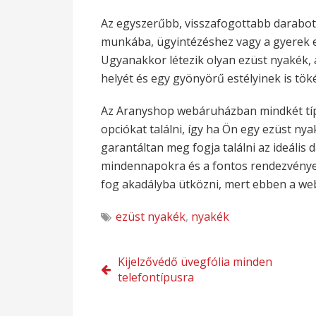
Az egyszerűbb, visszafogottabb darabot 
munkába, ügyintézéshez vagy a gyerek e
Ugyanakkor létezik olyan ezüst nyakék,
helyét és egy gyönyörű estélyinek is töké
Az Aranyshop webáruházban mindkét típ
opciókat találni, így ha Ön egy ezüst ny
garantáltan meg fogja találni az ideális 
mindennapokra és a fontos rendezvények
fog akadályba ütközni, mert ebben a we
ezüst nyakék
,
nyakék
Bejegyzés
Kijelzővédő üvegfólia minden
telefontípusra
navigáció