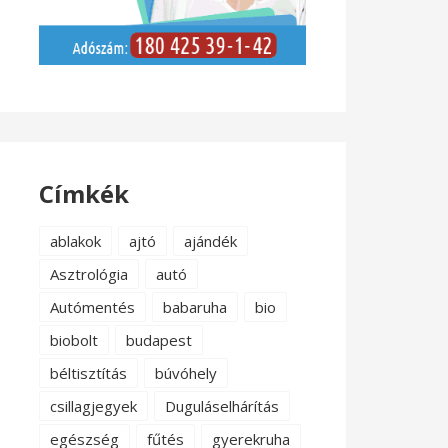
Címkék
ablakok
ajtó
ajándék
Asztrológia
autó
Autómentés
babaruha
bio
biobolt
budapest
béltisztítás
búvóhely
csillagjegyek
Duguláselhárítás
egészség
fűtés
gyerekruha