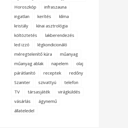
Horoszkóp
infraszauna
ingatlan
kerítés
klíma
kristály
kínai asztrológia
költöztetés
lakberendezés
led izzó
légkondicionáló
méregtelenítő kúra
műanyag
műanyag ablak
napelem
olaj
párátlanító
receptek
redőny
Szaniter
szivattyú
telefon
TV
társasjáték
virágküldés
vásárlás
ágynemű
állateledel