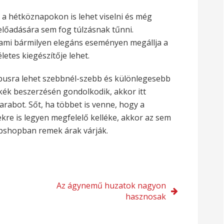
a hétköznapokon is lehet viselni és még
lőadására sem fog túlzásnak tűnni.
 ami bármilyen elegáns eseményen megállja a
letes kiegészítője lehet.
usra lehet szebbnél-szebb és különlegesebb
akék beszerzésén gondolkodik, akkor itt
darabot. Sőt, ha többet is venne, hogy a
re is legyen megfelelő kelléke, akkor az sem
bshopban remek árak várják.
Az ágynemű huzatok nagyon
hasznosak