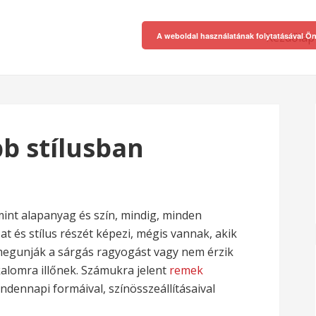
Kezdőlap
A weboldal használatának folytatásával Ön
b stílusban
mint alapanyag és szín, mindig, minden
at és stílus részét képezi, mégis vannak, akik
egunják a sárgás ragyogást vagy nem érzik
alomra illőnek. Számukra jelent
remek
ndennapi formáival, színösszeállításaival