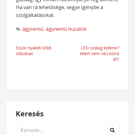
Ha van rá lehetősége, vegye igénybe a
szolgáltatásokat.
ágynemű
,
ágynemű huzatok
Bejegyzés
Ezüst nyakék több
LED szalag kellene?
stílusban
Miért nem néz körül
navigáció
itt?
Keresés
Keresés: