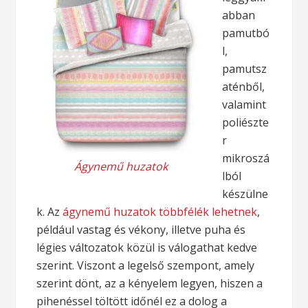
abban
pamutbó
l,
pamutsz
aténből,
valamint
poliészte
r
mikroszá
Ágynemű huzatok
lból
készülne
k. Az
ágynemű huzatok többfélék lehetnek
,
például vastag és vékony, illetve puha és
légies változatok közül is válogathat kedve
szerint. Viszont a legelső szempont, amely
szerint dönt, az a kényelem legyen, hiszen a
pihenéssel töltött időnél ez a dolog a