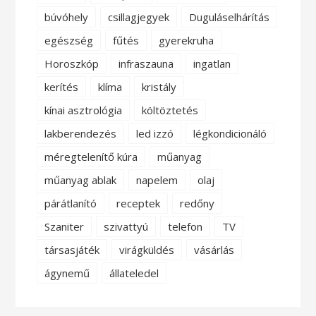
búvóhely
csillagjegyek
Duguláselhárítás
egészség
fűtés
gyerekruha
Horoszkóp
infraszauna
ingatlan
kerítés
klíma
kristály
kínai asztrológia
költöztetés
lakberendezés
led izzó
légkondicionáló
méregtelenítő kúra
műanyag
műanyag ablak
napelem
olaj
párátlanító
receptek
redőny
Szaniter
szivattyú
telefon
TV
társasjáték
virágküldés
vásárlás
ágynemű
állateledel