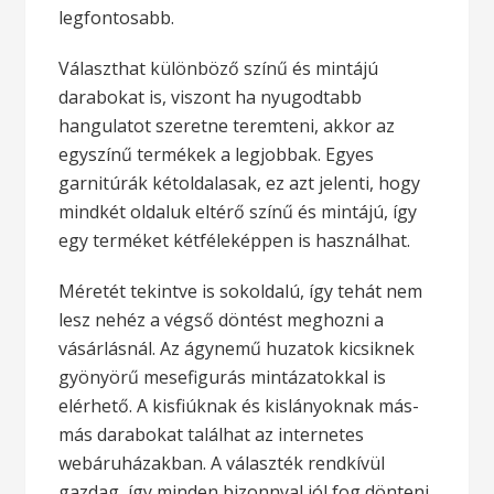
legfontosabb.
Választhat különböző színű és mintájú
darabokat is, viszont ha nyugodtabb
hangulatot szeretne teremteni, akkor az
egyszínű termékek a legjobbak. Egyes
garnitúrák kétoldalasak, ez azt jelenti, hogy
mindkét oldaluk eltérő színű és mintájú, így
egy terméket kétféleképpen is használhat.
Méretét tekintve is sokoldalú, így tehát nem
lesz nehéz a végső döntést meghozni a
vásárlásnál. Az ágynemű huzatok kicsiknek
gyönyörű mesefigurás mintázatokkal is
elérhető. A kisfiúknak és kislányoknak más-
más darabokat találhat az internetes
webáruházakban. A választék rendkívül
gazdag, így minden bizonnyal jól fog dönteni.