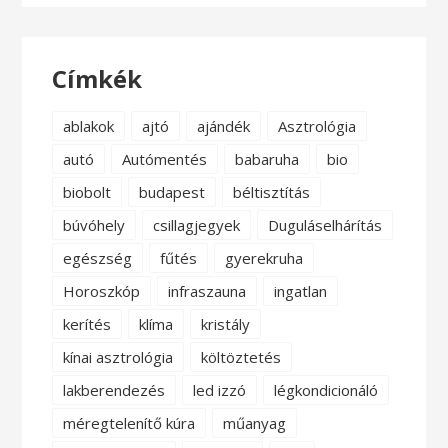
Címkék
ablakok
ajtó
ajándék
Asztrológia
autó
Autómentés
babaruha
bio
biobolt
budapest
béltisztítás
búvóhely
csillagjegyek
Duguláselhárítás
egészség
fűtés
gyerekruha
Horoszkóp
infraszauna
ingatlan
kerítés
klíma
kristály
kínai asztrológia
költöztetés
lakberendezés
led izzó
légkondicionáló
méregtelenítő kúra
műanyag