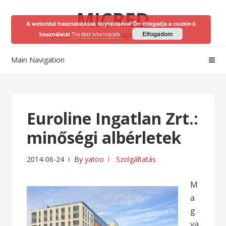
Skip
Skip
MICRED
to
to
A weboldal használatának folytatásával Ön elfogadja a cookie-k
navigation
content
A jövőt a jelenben alapozhatod meg!
Elfogadom
További információk
használatát
Main Navigation
Euroline Ingatlan Zrt.:
minőségi albérletek
2014-06-24
By
yatoo
Szolgáltatás
M
a
g
ya