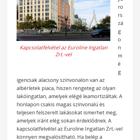
ro
rs
zá
g
o
Kapcsolatfelvétel az Euroline Ingatlan
n
Zrt.-vel
m
é
g
igencsak alacsony színvonalon van az
albérletek piaca, hiszen rengeteg az olyan
lakóingatlan, amelyek elégé leamortizáltak. A
honlapon csakis magas színvonalú és
teljesen felszerelt lakásokat ismerhet meg,
amelyek iránt elég sokan érdeklődnek. A
kapcsolatfelvétel az Euroline Ingatlan Zrt.-vel
könnyen megvalósítható. Ha belép a