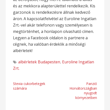
és az mekkora alapterülettel rendelkezik. Kis
garzonok is rendelkezésre állnak kedvező
áron. A kapcsolatfelvétel az Euroline Ingatlan
Zrt.-vel akár telefonon vagy személyesen is
megtörténhet, a honlapon olvasható címen.
Legyen a Facebook oldalon is partnere a
cégnek, ha valóban érdeklik a minőségi
albérletek!
albérletek Budapesten
,
Euroline Ingatlan
Zrt.
Bejegyzés
Stevia cukorbetegek
Panzió
számára
Horvátországban
navigáció
nyugodt
környezetben