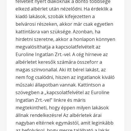
felvételt nyert diákoknak a döntő többsége
elkezd albérlet után nézelődni. Ha érdeklik a
kiadó lakások, szobák kifejezetten a
belvárosi részeken, akkor már csak egyetlen
kattintásra van szüksége. Azonban, ha
hirdetni szeretne, akkor a honlapon könnyen
megvalósíthatja a kapcsolatfelvételt az
Euroline Ingatlan Zrt.-vel. A cég hírneve az
albérletet keresők számára összeforr a
magas színvonallal. Aki itt bérel lakást, az
nem fog csalódni, hiszen az ingatlanok kiváló
műszaki állapotban vannak. Kattintson a
szövegben a „kapcsolatfelvétel az Euroline
Ingatlan Zrt.-vel” linkre és máris
megtekintheti, hogy éppen milyen lakások
állnak rendelkezésre! Az albérletek árai
nagyban eltérnek egymástól, amit leginkább
az befolyásol, hogy merre található a lakás