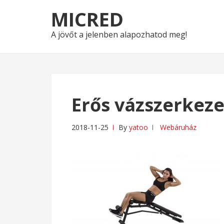
Skip
Skip
MICRED
to
to
navigation
content
A jövőt a jelenben alapozhatod meg!
Erős vázszerkez
2018-11-25
By
yatoo
Webáruház