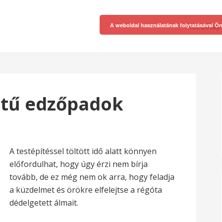
Kezdőlap
A weboldal használatának folytatásával Ön
etű edzőpadok
A testépítéssel töltött idő alatt könnyen
előfordulhat, hogy úgy érzi nem bírja
tovább, de ez még nem ok arra, hogy feladja
a küzdelmet és örökre elfelejtse a régóta
dédelgetett álmait.