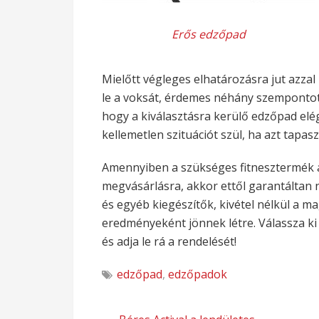
Erős edzőpad
Mielőtt végleges elhatározásra jut azzal
le a voksát, érdemes néhány szempontot
hogy a kiválasztásra kerülő edzőpad elég
kellemetlen szituációt szül, ha azt tapas
Amennyiben a szükséges fitnesztermék 
megvásárlásra, akkor ettől garantáltan n
és egyéb kiegészítők, kivétel nélkül a 
eredményeként jönnek létre. Válassza k
és adja le rá a rendelését!
edzőpad
,
edzőpadok