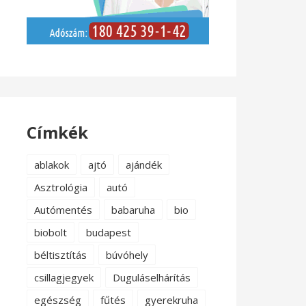
Címkék
ablakok
ajtó
ajándék
Asztrológia
autó
Autómentés
babaruha
bio
biobolt
budapest
béltisztítás
búvóhely
csillagjegyek
Duguláselhárítás
egészség
fűtés
gyerekruha