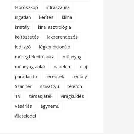
Horoszkóp
infraszauna
ingatlan
kerítés
klíma
kristály
kínai asztrológia
költöztetés
lakberendezés
led izzó
légkondicionáló
méregtelenítő kúra
műanyag
műanyag ablak
napelem
olaj
párátlanító
receptek
redőny
Szaniter
szivattyú
telefon
TV
társasjáték
virágküldés
vásárlás
ágynemű
állateledel