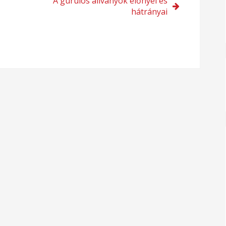
A gurulós állványok előnyei és
hátrányai