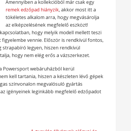
Amennyiben a kollekcióból már csak egy
remek edzőpad hiányzik
, akkor most itt a
tökéletes alkalom arra, hogy megvásárolja
az elképzelésének megfelelő eszközt!
 kapcsolatban, hogy melyik modell mellett teszi
 figyelembe vennie.
Először is rendkívül fontos,
 strapabíró legyen, hiszen rendkívül
ztalja, hogy nem elég erős a vázszerkezet.
a Powersport webáruházból kerül
em kell tartania, hiszen a készleten lévő gépek
magas színvonalon megvalósuló gyártás
i az igényeinek leginkább megfelelő edzőpadot