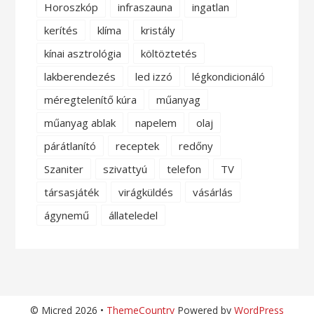
Horoszkóp
infraszauna
ingatlan
kerítés
klíma
kristály
kínai asztrológia
költöztetés
lakberendezés
led izzó
légkondicionáló
méregtelenítő kúra
műanyag
műanyag ablak
napelem
olaj
párátlanító
receptek
redőny
Szaniter
szivattyú
telefon
TV
társasjáték
virágküldés
vásárlás
ágynemű
állateledel
© Micred 2026 •
ThemeCountry
Powered by
WordPress