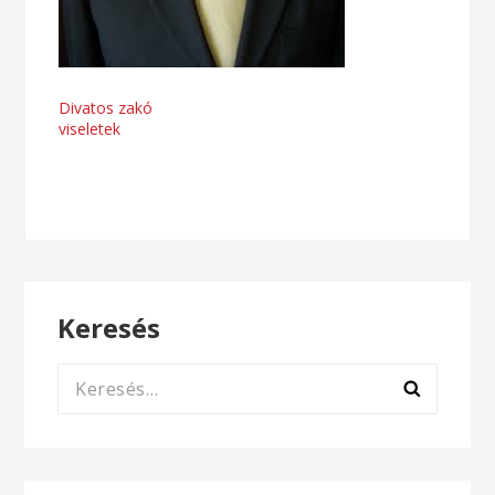
Bejegyzés
Divatos zakó
viseletek
navigáció
Keresés
Keresés: