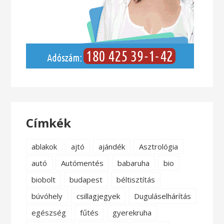
Címkék
ablakok
ajtó
ajándék
Asztrológia
autó
Autómentés
babaruha
bio
biobolt
budapest
béltisztítás
búvóhely
csillagjegyek
Duguláselhárítás
egészség
fűtés
gyerekruha