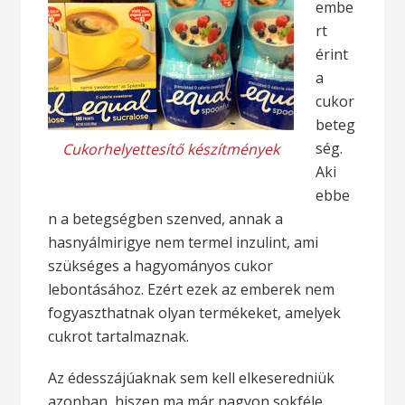
embe
rt
érint
a
cukor
beteg
ség.
Cukorhelyettesítő készítmények
Aki
ebbe
n a betegségben szenved, annak a
hasnyálmirigye nem termel inzulint, ami
szükséges a hagyományos cukor
lebontásához. Ezért ezek az emberek nem
fogyaszthatnak olyan termékeket, amelyek
cukrot tartalmaznak.
Az édesszájúaknak sem kell elkeseredniük
azonban, hiszen ma már nagyon sokféle