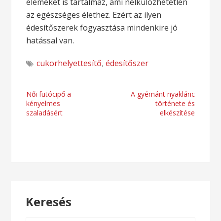
elemeket is tartalmaz, ami nélkülözhetetlen
az egészséges élethez. Ezért az ilyen
édesítőszerek fogyasztása mindenkire jó
hatással van.
cukorhelyettesítő
,
édesítőszer
Bejegyzés
Női futócipő a
A gyémánt nyaklánc
kényelmes
története és
navigáció
szaladásért
elkészítése
Keresés