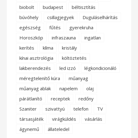
biobolt
budapest
béltisztítás
búvóhely
csillagjegyek
Duguláselhárítás
egészség
fűtés
gyerekruha
Horoszkóp
infraszauna
ingatlan
kerítés
klíma
kristály
kínai asztrológia
költöztetés
lakberendezés
led izzó
légkondicionáló
méregtelenítő kúra
műanyag
műanyag ablak
napelem
olaj
párátlanító
receptek
redőny
Szaniter
szivattyú
telefon
TV
társasjáték
virágküldés
vásárlás
ágynemű
állateledel