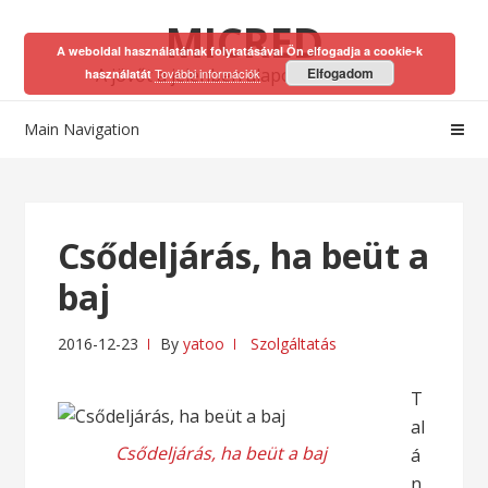
Skip
Skip
MICRED
to
to
A weboldal használatának folytatásával Ön elfogadja a cookie-k
navigation
content
A jövőt a jelenben alapozhatod meg!
Elfogadom
További információk
használatát
Main Navigation
Csődeljárás, ha beüt a
baj
2016-12-23
By
yatoo
Szolgáltatás
T
al
Csődeljárás, ha beüt a baj
á
n