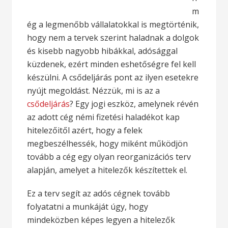
m
ég a legmenőbb vállalatokkal is megtörténik,
hogy nem a tervek szerint haladnak a dolgok
és kisebb nagyobb hibákkal, adósággal
küzdenek, ezért minden eshetőségre fel kell
készülni. A csődeljárás pont az ilyen esetekre
nyújt megoldást. Nézzük, mi is az a
csődeljárás
? Egy jogi eszköz, amelynek révén
az adott cég némi fizetési haladékot kap
hitelezőitől azért, hogy a felek
megbeszélhessék, hogy miként működjön
tovább a cég egy olyan reorganizációs terv
alapján, amelyet a hitelezők készítettek el.
Ez a terv segít az adós cégnek tovább
folyatatni a munkáját úgy, hogy
mindeközben képes legyen a hitelezők