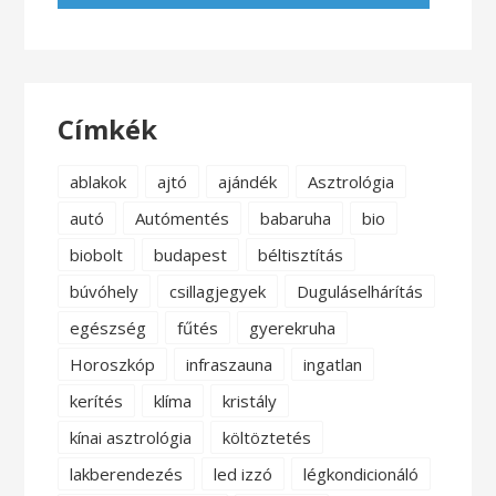
Címkék
ablakok
ajtó
ajándék
Asztrológia
autó
Autómentés
babaruha
bio
biobolt
budapest
béltisztítás
búvóhely
csillagjegyek
Duguláselhárítás
egészség
fűtés
gyerekruha
Horoszkóp
infraszauna
ingatlan
kerítés
klíma
kristály
kínai asztrológia
költöztetés
lakberendezés
led izzó
légkondicionáló