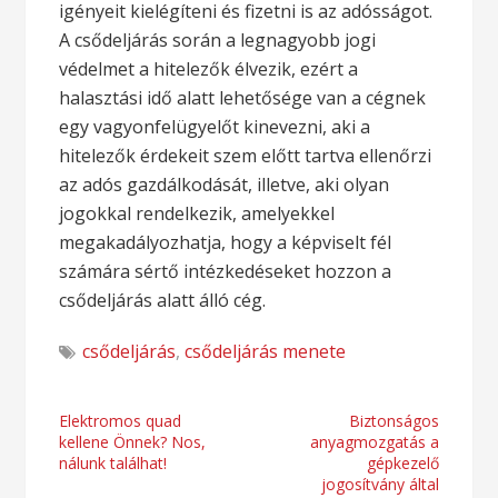
igényeit kielégíteni és fizetni is az adósságot.
A csődeljárás során a legnagyobb jogi
védelmet a hitelezők élvezik, ezért a
halasztási idő alatt lehetősége van a cégnek
egy vagyonfelügyelőt kinevezni, aki a
hitelezők érdekeit szem előtt tartva ellenőrzi
az adós gazdálkodását, illetve, aki olyan
jogokkal rendelkezik, amelyekkel
megakadályozhatja, hogy a képviselt fél
számára sértő intézkedéseket hozzon a
csődeljárás alatt álló cég.
csődeljárás
,
csődeljárás menete
Bejegyzés
Elektromos quad
Biztonságos
kellene Önnek? Nos,
anyagmozgatás a
navigáció
nálunk találhat!
gépkezelő
jogosítvány által