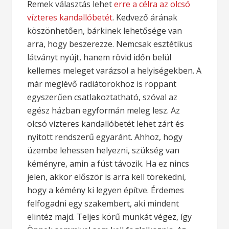
Remek választás lehet
erre a célra az olcsó
vízteres kandallóbetét
. Kedvező árának
köszönhetően, bárkinek lehetősége van
arra, hogy beszerezze. Nemcsak esztétikus
látványt nyújt, hanem rövid időn belül
kellemes meleget varázsol a helyiségekben. A
már meglévő radiátorokhoz is roppant
egyszerűen csatlakoztatható, szóval az
egész házban egyformán meleg lesz. Az
olcsó vízteres kandallóbetét lehet zárt és
nyitott rendszerű egyaránt. Ahhoz, hogy
üzembe lehessen helyezni, szükség van
kéményre, amin a füst távozik. Ha ez nincs
jelen, akkor először is arra kell törekedni,
hogy a kémény ki legyen építve. Érdemes
felfogadni egy szakembert, aki mindent
elintéz majd. Teljes körű munkát végez, így