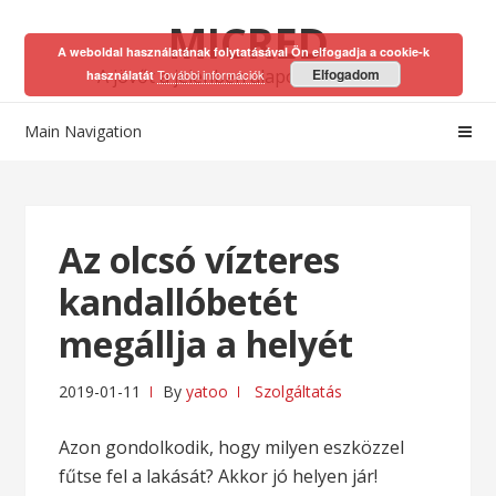
Skip
Skip
MICRED
to
to
A weboldal használatának folytatásával Ön elfogadja a cookie-k
navigation
content
A jövőt a jelenben alapozhatod meg!
Elfogadom
További információk
használatát
Main Navigation
Az olcsó vízteres
kandallóbetét
megállja a helyét
2019-01-11
By
yatoo
Szolgáltatás
Azon gondolkodik, hogy milyen eszközzel
fűtse fel a lakását? Akkor jó helyen jár!