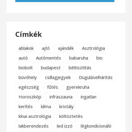
Címkék
ablakok
ajtó
ajándék
Asztrológia
autó
Autómentés
babaruha
bio
biobolt
budapest
béltisztítás
búvóhely
csillagjegyek
Duguláselhárítás
egészség
fűtés
gyerekruha
Horoszkóp
infraszauna
ingatlan
kerítés
klíma
kristály
kínai asztrológia
költöztetés
lakberendezés
led izzó
légkondicionáló