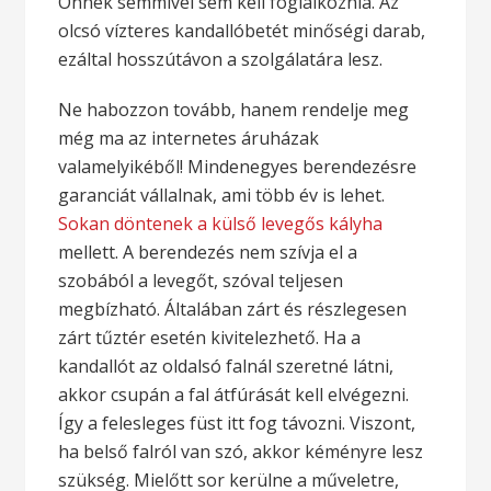
Önnek semmivel sem kell foglalkoznia. Az
olcsó vízteres kandallóbetét minőségi darab,
ezáltal hosszútávon a szolgálatára lesz.
Ne habozzon tovább, hanem rendelje meg
még ma az internetes áruházak
valamelyikéből! Mindenegyes berendezésre
garanciát vállalnak, ami több év is lehet.
Sokan döntenek a külső levegős kályha
mellett. A berendezés nem szívja el a
szobából a levegőt, szóval teljesen
megbízható. Általában zárt és részlegesen
zárt tűztér esetén kivitelezhető. Ha a
kandallót az oldalsó falnál szeretné látni,
akkor csupán a fal átfúrását kell elvégezni.
Így a felesleges füst itt fog távozni. Viszont,
ha belső falról van szó, akkor kéményre lesz
szükség. Mielőtt sor kerülne a műveletre,