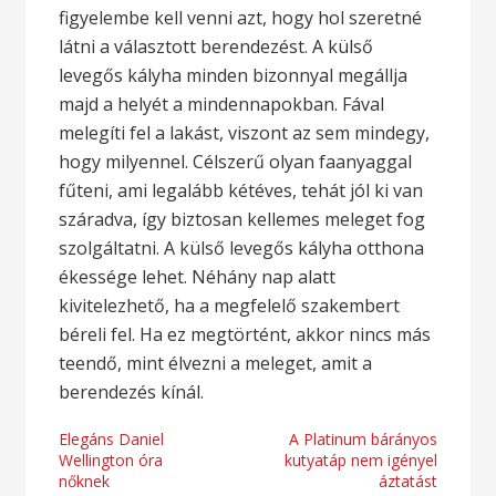
figyelembe kell venni azt, hogy hol szeretné
látni a választott berendezést. A külső
levegős kályha minden bizonnyal megállja
majd a helyét a mindennapokban. Fával
melegíti fel a lakást, viszont az sem mindegy,
hogy milyennel. Célszerű olyan faanyaggal
fűteni, ami legalább kétéves, tehát jól ki van
száradva, így biztosan kellemes meleget fog
szolgáltatni. A külső levegős kályha otthona
ékessége lehet. Néhány nap alatt
kivitelezhető, ha a megfelelő szakembert
béreli fel. Ha ez megtörtént, akkor nincs más
teendő, mint élvezni a meleget, amit a
berendezés kínál.
Bejegyzés
Elegáns Daniel
A Platinum bárányos
Wellington óra
kutyatáp nem igényel
navigáció
nőknek
áztatást