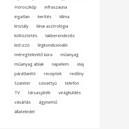
Horoszkóp
infraszauna
ingatlan
kerítés
klíma
kristály
kínai asztrológia
költöztetés
lakberendezés
led izzó
légkondicionáló
méregtelenítő kúra
műanyag
műanyag ablak
napelem
olaj
párátlanító
receptek
redőny
Szaniter
szivattyú
telefon
TV
társasjáték
virágküldés
vásárlás
ágynemű
állateledel