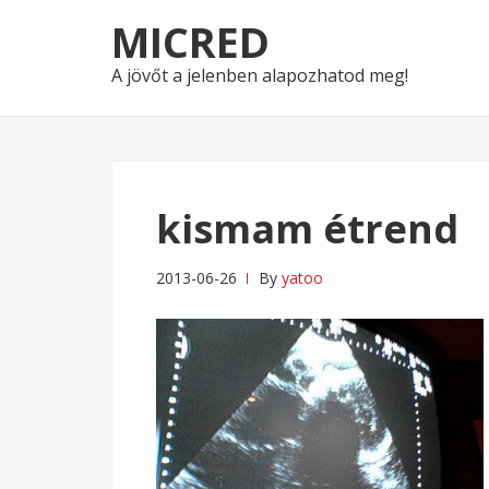
Skip
Skip
MICRED
to
to
navigation
content
A jövőt a jelenben alapozhatod meg!
kismam étrend
2013-06-26
By
yatoo