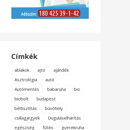
Címkék
ablakok
ajtó
ajándék
Asztrológia
autó
Autómentés
babaruha
bio
biobolt
budapest
béltisztítás
búvóhely
csillagjegyek
Duguláselhárítás
egészség
fűtés
gyerekruha