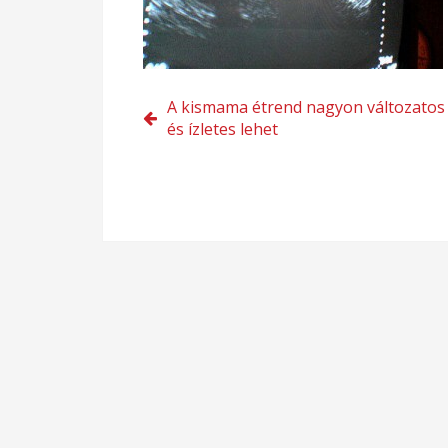
Bejegyzés
A kismama étrend nagyon változatos
és ízletes lehet
navigáció