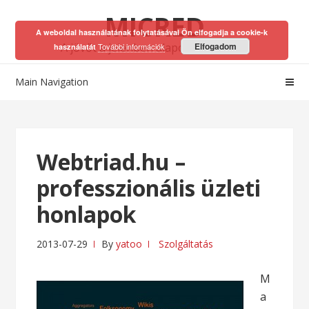
Skip
Skip
MICRED
to
to
A weboldal használatának folytatásával Ön elfogadja a cookie-k
navigation
content
A jövőt a jelenben alapozhatod meg!
Elfogadom
További információk
használatát
Main Navigation
Webtriad.hu –
professzionális üzleti
honlapok
2013-07-29
By
yatoo
Szolgáltatás
M
a