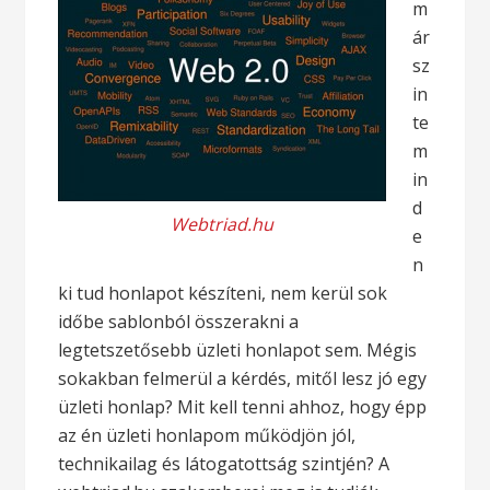
m
ár
sz
in
te
m
in
d
Webtriad.hu
e
n
ki tud honlapot készíteni, nem kerül sok
időbe sablonból összerakni a
legtetszetősebb üzleti honlapot sem. Mégis
sokakban felmerül a kérdés, mitől lesz jó egy
üzleti honlap? Mit kell tenni ahhoz, hogy épp
az én üzleti honlapom működjön jól,
technikailag és látogatottság szintjén? A