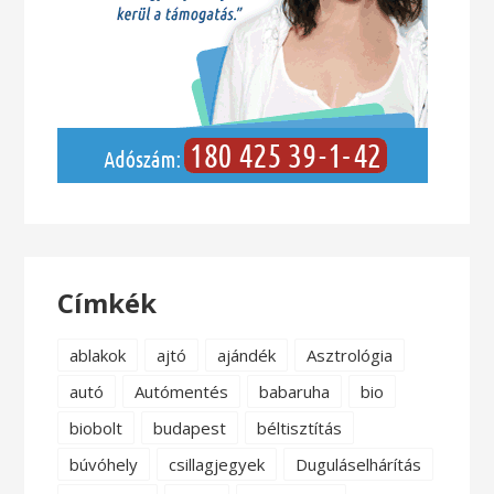
Címkék
ablakok
ajtó
ajándék
Asztrológia
autó
Autómentés
babaruha
bio
biobolt
budapest
béltisztítás
búvóhely
csillagjegyek
Duguláselhárítás