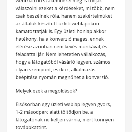
webtriad.hu szakemberei meg is tudják
válaszolni ezeket a kérdéseket, mi több, nem
csak beszélnek róla, hanem szakértelmüket
az általuk készített üzleti weblapokon
kamatoztatják is. Egy üzleti honlap akkor
hatékony, ha a konverzió magas, ennek
elérése azonban nem kevés munkával, és
feladattal jár. Nem lehetetlen vállalkozás,
hogy a látogatóból vásárló legyen, számos
olyan szempont, eszköz, alkalmazás
beépítése nyomán megnőhet a konverzió.
Melyek ezek a megoldások?
Elsősorban egy üzleti weblap legyen gyors,
1-2 másodperc alatt töltődjön be, a
látogatónak ne kelljen várnia, mert könnyen
továbbkattint.