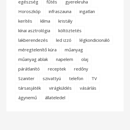
egészség
fűtés
gyerekruha
Horoszkóp
infraszauna
ingatlan
kerítés
klíma
kristály
kínai asztrológia
költöztetés
lakberendezés
led izzó
légkondicionáló
méregtelenítő kúra
műanyag
műanyag ablak
napelem
olaj
párátlanító
receptek
redőny
Szaniter
szivattyú
telefon
TV
társasjáték
virágküldés
vásárlás
ágynemű
állateledel