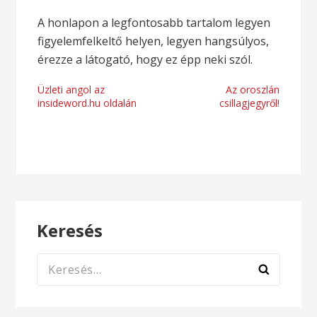
A honlapon a legfontosabb tartalom legyen
figyelemfelkeltő helyen, legyen hangsúlyos,
érezze a látogató, hogy ez épp neki szól.
Bejegyzés
Üzleti angol az
Az oroszlán
insideword.hu oldalán
csillagjegyről!
navigáció
Keresés
Keresés: