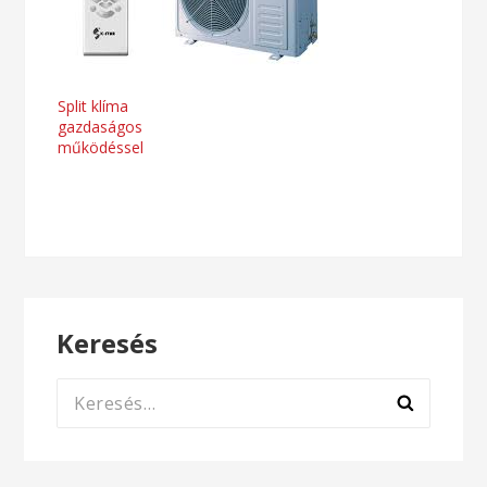
Bejegyzés
Split klíma
gazdaságos
navigáció
működéssel
Keresés
Keresés: