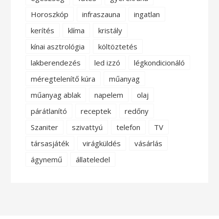
Horoszkóp
infraszauna
ingatlan
kerítés
klíma
kristály
kínai asztrológia
költöztetés
lakberendezés
led izzó
légkondicionáló
méregtelenítő kúra
műanyag
műanyag ablak
napelem
olaj
párátlanító
receptek
redőny
Szaniter
szivattyú
telefon
TV
társasjáték
virágküldés
vásárlás
ágynemű
állateledel