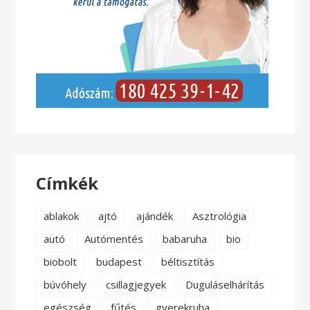
Címkék
ablakok
ajtó
ajándék
Asztrológia
autó
Autómentés
babaruha
bio
biobolt
budapest
béltisztítás
búvóhely
csillagjegyek
Duguláselhárítás
egészség
fűtés
gyerekruha