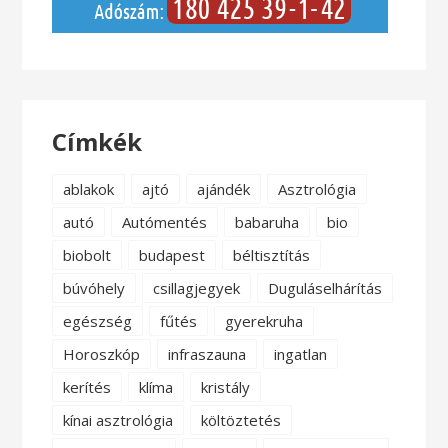
Címkék
ablakok
ajtó
ajándék
Asztrológia
autó
Autómentés
babaruha
bio
biobolt
budapest
béltisztítás
búvóhely
csillagjegyek
Duguláselhárítás
egészség
fűtés
gyerekruha
Horoszkóp
infraszauna
ingatlan
kerítés
klíma
kristály
kínai asztrológia
költöztetés