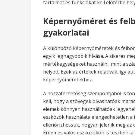
tartalmat és funkciókat kell előtérbe he
Képernyőméret és felb
gyakorlatai
A különböző képernyőméretek és felbont
egyik legnagyobb kihívása. A sikeres 
mértékegységeket használni, mint a száz
helyett. Ezek az értékek relatívak, így
képernyőméretekhez.
A hozzáférhetőség szempontjából is font
kell, hogy a szövegek olvashatóak mara
elemek könnyen használhatóak legyenek 
eszközök használata elengedhetetlen a f
ellenőrizhessük, hogyan jelenik meg az
Érdemes valós eszközökön is tesztelni 