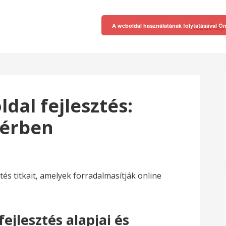
Kezdőlap
A weboldal használatának folytatásával Ön
dal fejlesztés:
 térben
tés titkait, amelyek forradalmasítják online
ejlesztés alapjai és