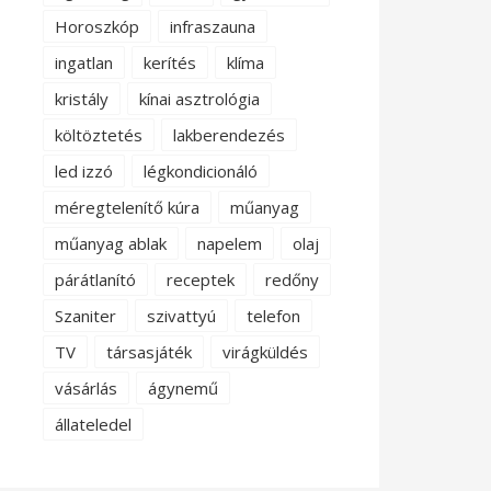
Horoszkóp
infraszauna
ingatlan
kerítés
klíma
kristály
kínai asztrológia
költöztetés
lakberendezés
led izzó
légkondicionáló
méregtelenítő kúra
műanyag
műanyag ablak
napelem
olaj
párátlanító
receptek
redőny
Szaniter
szivattyú
telefon
TV
társasjáték
virágküldés
vásárlás
ágynemű
állateledel