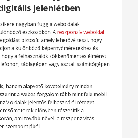
igitális jelenlétben
ét sikere nagyban függ a weboldalak
különböző eszközökön. A
reszponzív weboldal
goldást biztosít, amely lehetővé teszi, hogy
odjon a különböző képernyőméretekhez és
ja, hogy a felhasználók zökkenőmentes élményt
elefonon, táblagépen vagy asztali számítógépen
lis, hanem alapvető követelmény minden
 szerint a webes forgalom több mint fele mobil
zív oldalak jelentős felhasználói réteget
 keresőmotorok előnyben részesítik a
orán, ami tovább növeli a reszponzivitás
ker szempontjából.