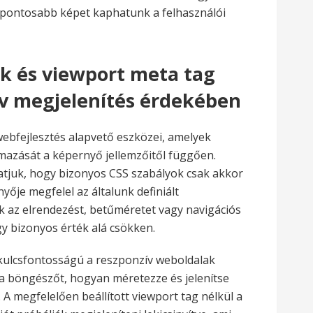
y pontosabb képet kaphatunk a felhasználói
k és viewport meta tag
ív megjelenítés érdekében
ebfejlesztés alapvető eszközei, amelyek
lmazását a képernyő jellemzőitől függően.
tjuk, hogy bizonyos CSS szabályok csak akkor
yője megfelel az általunk definiált
uk az elrendezést, betűméretet vagy navigációs
y bizonyos érték alá csökken.
 kulcsfontosságú a reszponzív weboldalak
a a böngészőt, hogyan méretezze és jelenítse
 megfelelően beállított viewport tag nélkül a