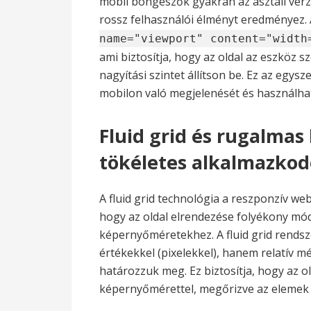
mobil böngészők gyakran az asztali verzi
rossz felhasználói élményt eredményez. 
name="viewport" content="width
ami biztosítja, hogy az oldal az eszköz 
nagyítási szintet állítson be. Ez az egysz
mobilon való megjelenését és használha
Fluid grid és rugalma
tökéletes alkalmazko
A fluid grid technológia a reszponzív web
hogy az oldal elrendezése folyékony m
képernyőméretekhez. A fluid grid rends
értékekkel (pixelekkel), hanem relatív m
határozzuk meg. Ez biztosítja, hogy az o
képernyőmérettel, megőrizve az elemek 