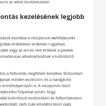
lyezni az adott kontextusban.
ontás kezelésének legjobb
ások kezelése a reszponzív webfejlesztés
megoldás érdekében érdemes rugalmas
alék vagy az em és rem értékek a pixelek
 automatikusan alkalmazkodnak a különböző
os a felbontás megfelelő kezelése. Biztosítani
djanak minden eszközön, és a navigációs
érintőképernyőn is. A reszponzív teszt
ejlesztési folyamat során, hogy
 oldal különböző eszközökön és felbontásokon.
a weboldalt, nem csak emulátorokon vagy