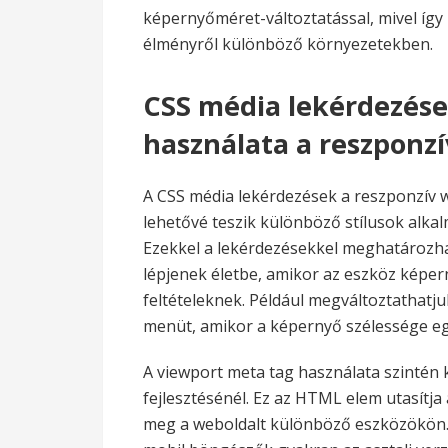
képernyőméret-változtatással, mivel íg
élményről különböző környezetekben.
CSS média lekérdezése
használata a reszponz
A CSS média lekérdezések a reszponzív w
lehetővé teszik különböző stílusok alka
Ezekkel a lekérdezésekkel meghatározha
lépjenek életbe, amikor az eszköz képern
feltételeknek. Például megváltoztathatj
menüt, amikor a képernyő szélessége eg
A viewport meta tag használata szintén
fejlesztésénél. Ez az HTML elem utasítj
meg a weboldalt különböző eszközökön. A