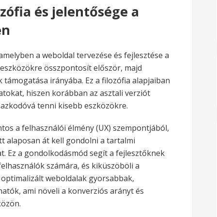
ozófia és jelentősége a
en
amelyben a weboldal tervezése és fejlesztése a
eszközökre összpontosít először, majd
ámogatása irányába. Ez a filozófia alapjaiban
atokat, hiszen korábban az asztali verziót
mazkodóvá tenni kisebb eszközökre.
tos a felhasználói élmény (UX) szempontjából,
 alaposan át kell gondolni a tartalmi
t. Ez a gondolkodásmód segít a fejlesztőknek
felhasználók számára, és kiküszöböli a
 optimalizált weboldalak gyorsabbak,
tók, ami növeli a konverziós arányt és
közön.