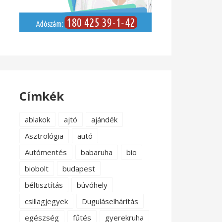
Címkék
ablakok
ajtó
ajándék
Asztrológia
autó
Autómentés
babaruha
bio
biobolt
budapest
béltisztítás
búvóhely
csillagjegyek
Duguláselhárítás
egészség
fűtés
gyerekruha