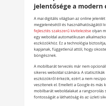
jelentősége a modern d
A mai digitális világban az online jelenl
megjelenésétől és használhatóságától 
fejlesztés szakszerű kivitelezése
olyan me
egy weboldal automatikusan alkalmazk
eszközökhöz. Ez a technológia biztosít
kapjanak, függetlenül attól, hogy okost
böngésznek.
A mobilbarát tervezés már nem opcioná
sikeres weboldal számára. A statisztikák
eszközökről érkezik, ezért a nem reszpon
veszítenek el. Emellett a Google és más
mobilbarát weboldalakat a rangsorolás s
fontosságát a láthatóság és az üzleti si