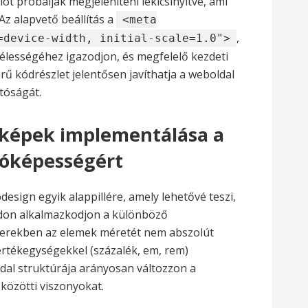
ót próbálják megjeleníteni lekicsinyítve, ami
Az alapvető beállítás a
<meta
,
=device-width, initial-scale=1.0">
szélességéhez igazodjon, és megfelelő kezdeti
erű kódrészlet jelentősen javíthatja a weboldal
tóságát.
s képek implementálása a
dóképességért
design egyik alappillére, amely lehetővé teszi,
ódon alkalmazkodjon a különböző
zerekben az elemek méretét nem abszolút
értékegységekkel (százalék, em, rem)
ldal struktúrája arányosan változzon a
közötti viszonyokat.