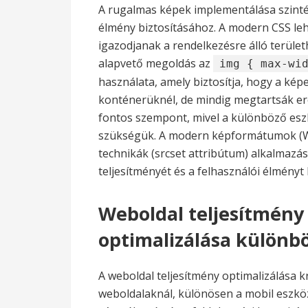
A rugalmas képek implementálása szinté
élmény biztosításához. A modern CSS le
igazodjanak a rendelkezésre álló terüle
alapvető megoldás az
img { max-wi
használata, amely biztosítja, hogy a ké
konténerüknél, de mindig megtartsák ere
fontos szempont, mivel a különböző esz
szükségük. A modern képformátumok (We
technikák (srcset attribútum) alkalmazás
teljesítményét és a felhasználói élmény
Weboldal teljesítmény
optimalizálása különb
A weboldal teljesítmény optimalizálása k
weboldalaknál, különösen a mobil eszkö