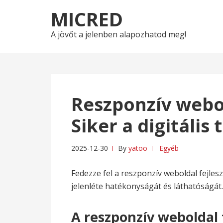
Skip
Skip
MICRED
to
to
navigation
content
A jövőt a jelenben alapozhatod meg!
Reszponzív webol
Siker a digitális
2025-12-30
By
yatoo
Egyéb
Fedezze fel a reszponzív weboldal fejlesz
jelenléte hatékonyságát és láthatóságát.
A reszponzív weboldal f