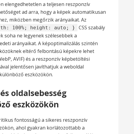
n elengedhetetlen a teljesen reszponzív
hetőséget ad arra, hogy a képek automatikusan
thez, miközben megőrzik arányaikat. Az
CSS szabály
dth: 100%; height: auto; }
pek soha ne legyenek szélesebbek a
deti arányaikat. A képoptimalizálás szintén
közöknek eltérő felbontású képekre lehet
bP, AVIF) és a reszponzív képbetöltési
ával jelentősen javíthatjuk a weboldal
t különböző eszközökön.
 és oldalsebesség
öző eszközökön
ritikus fontosságú a sikeres reszponzív
zökön, ahol gyakran korlátozottabb a