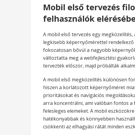
Mobil első tervezés fil
felhasználók eléréséb
A mobil első tervezés egy megközelítés, 
legkisebb képernyőmérettel rendelkező 
fokozatosan bővül a nagyobb képernyők t
változtatta meg a webfejlesztési gyakorl
tervezték először, majd próbálták alkal
A mobil első megközelítés különösen fon
hiszen a korlátozott képernyőméret miatt
prioritásokat és navigációs megoldásoka
arra koncentrálni, ami valóban fontos a 
felesleges elemeket. A mobil eszközökre
hatékonyabbak és könnyebben használha
csökkenti az elhagyási rátát minden esz