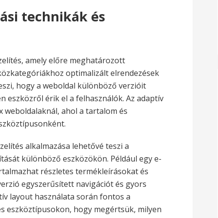
tási technikák és
zelítés, amely előre meghatározott
özkategóriákhoz optimalizált elrendezések
eszi, hogy a weboldal különböző verzióit
n eszközről érik el a felhasználók. Az adaptív
 weboldalaknál, ahol a tartalom és
eszköztípusonként.
elítés alkalmazása lehetővé teszi a
kítását különböző eszközökön. Például egy e-
artalmazhat részletes termékleírásokat és
erzió egyszerűsített navigációt és gyors
ptív layout használata során fontos a
yes eszköztípusokon, hogy megértsük, milyen