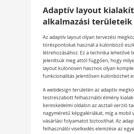
Adaptív layout kialakí
alkalmazási területeik
Az adaptív layout olyan tervezési megkö
töréspontokat használ a különböző eszk
létrehozásához. Ez a technika lehetővé t
jelenítsük meg attól függően, hogy milye
layout különösen hasznos olyan komplex
funkcionalitás jelentősen különbözhet 
A webdesign területén az adaptív megköz
testreszabott felhasználói élmény kiala
kereskedelmi oldalon az asztali verzió t
nagyméretű képgalériákat, míg a mobil v
vásárlási folyamatot biztosíthat. Az ada
felhasználói viselkedés elemzése az eg