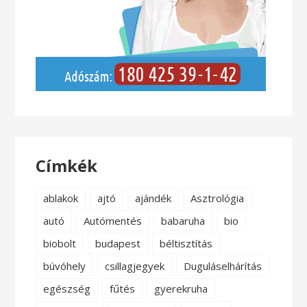
Címkék
ablakok
ajtó
ajándék
Asztrológia
autó
Autómentés
babaruha
bio
biobolt
budapest
béltisztítás
búvóhely
csillagjegyek
Duguláselhárítás
egészség
fűtés
gyerekruha