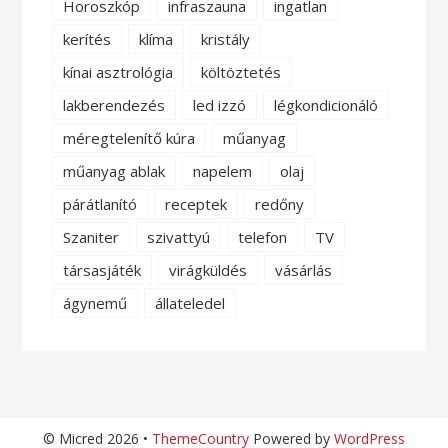
Horoszkóp
infraszauna
ingatlan
kerítés
klíma
kristály
kínai asztrológia
költöztetés
lakberendezés
led izzó
légkondicionáló
méregtelenítő kúra
műanyag
műanyag ablak
napelem
olaj
párátlanító
receptek
redőny
Szaniter
szivattyú
telefon
TV
társasjáték
virágküldés
vásárlás
ágynemű
állateledel
© Micred 2026 •
ThemeCountry
Powered by
WordPress