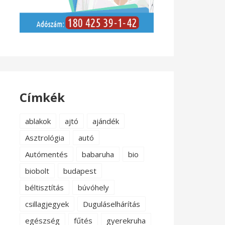
Címkék
ablakok
ajtó
ajándék
Asztrológia
autó
Autómentés
babaruha
bio
biobolt
budapest
béltisztítás
búvóhely
csillagjegyek
Duguláselhárítás
egészség
fűtés
gyerekruha