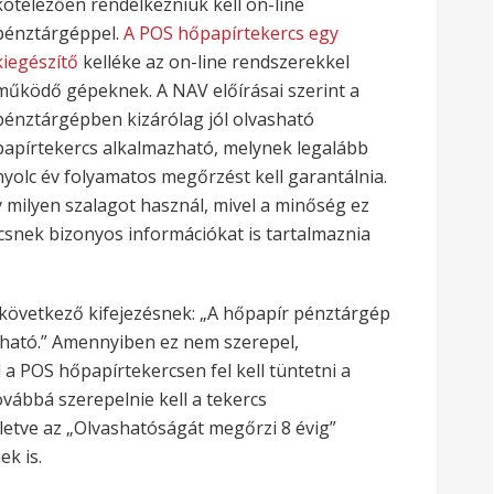
kötelezően rendelkezniük kell on-line
pénztárgéppel.
A POS hőpapírtekercs egy
kiegészítő
kelléke az on-line rendszerekkel
működő gépeknek. A NAV előírásai szerint a
pénztárgépben kizárólag jól olvasható
papírtekercs alkalmazható, melynek legalább
nyolc év folyamatos megőrzést kell garantálnia.
milyen szalagot használ, mivel a minőség ez
csnek bizonyos információkat is tartalmaznia
a következő kifejezésnek: „A hőpapír pénztárgép
ató.” Amennyiben ez nem szerepel,
 a POS hőpapírtekercsen fel kell tüntetni a
vábbá szerepelnie kell a tekercs
letve az „Olvashatóságát megőrzi 8 évig”
ek is.