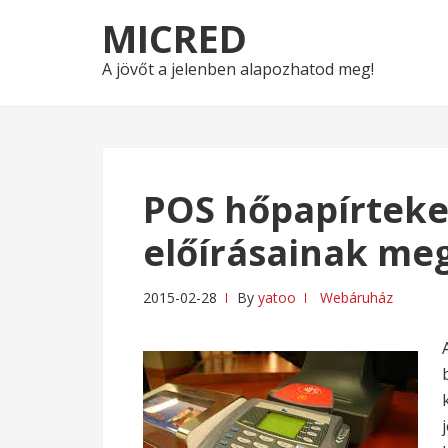
Skip
Skip
MICRED
to
to
navigation
content
A jövőt a jelenben alapozhatod meg!
POS hőpapírteke
előírásainak me
2015-02-28
By
yatoo
Webáruház