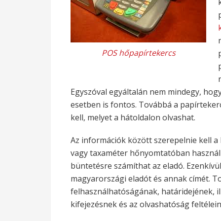
POS hőpapírtekercs
Egyszóval egyáltalán nem mindegy, hogy 
esetben is fontos. Továbbá a papírteker
kell, melyet a hátoldalon olvashat.
Az információk között szerepelnie kell 
vagy taxaméter hőnyomtatóban használh
büntetésre számíthat az eladó. Ezenkívül
magyarországi eladót és annak címét. To
felhasználhatóságának, határidejének, il
kifejezésnek és az olvashatóság feltélein