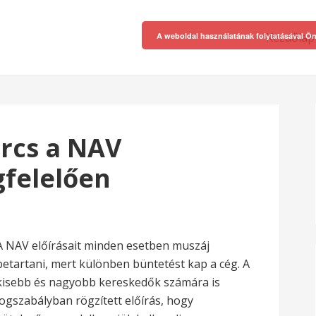
Kezdőlap
A weboldal használatának folytatásával Ön
rcs a NAV
gfelelően
A NAV előírásait minden esetben muszáj
betartani, mert különben büntetést kap a cég. A
kisebb és nagyobb kereskedők számára is
jogszabályban rögzített előírás, hogy