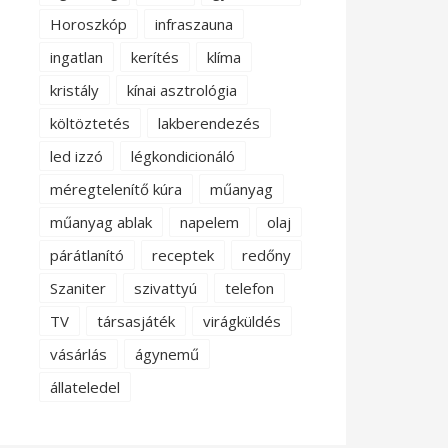
Horoszkóp
infraszauna
ingatlan
kerítés
klíma
kristály
kínai asztrológia
költöztetés
lakberendezés
led izzó
légkondicionáló
méregtelenítő kúra
műanyag
műanyag ablak
napelem
olaj
párátlanító
receptek
redőny
Szaniter
szivattyú
telefon
TV
társasjáték
virágküldés
vásárlás
ágynemű
állateledel