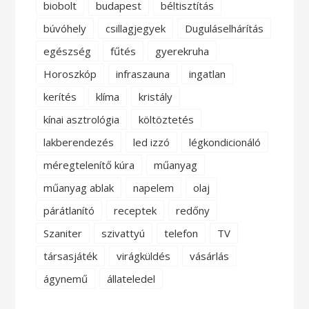
biobolt
budapest
béltisztítás
búvóhely
csillagjegyek
Duguláselhárítás
egészség
fűtés
gyerekruha
Horoszkóp
infraszauna
ingatlan
kerítés
klíma
kristály
kínai asztrológia
költöztetés
lakberendezés
led izzó
légkondicionáló
méregtelenítő kúra
műanyag
műanyag ablak
napelem
olaj
párátlanító
receptek
redőny
Szaniter
szivattyú
telefon
TV
társasjáték
virágküldés
vásárlás
ágynemű
állateledel