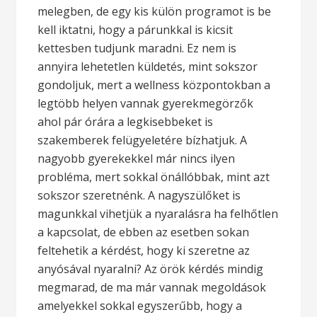
melegben, de egy kis külön programot is be
kell iktatni, hogy a párunkkal is kicsit
kettesben tudjunk maradni. Ez nem is
annyira lehetetlen küldetés, mint sokszor
gondoljuk, mert a wellness központokban a
legtöbb helyen vannak gyerekmegörzők
ahol pár órára a legkisebbeket is
szakemberek felügyeletére bízhatjuk.
A
nagyobb gyerekekkel már nincs ilyen
probléma, mert sokkal önállóbbak, mint azt
sokszor szeretnénk. A nagyszülőket is
magunkkal vihetjük a nyaralásra ha felhőtlen
a kapcsolat, de ebben az esetben sokan
feltehetik a kérdést, hogy ki szeretne az
anyósával nyaralni? Az örök kérdés mindig
megmarad, de ma már vannak megoldások
amelyekkel sokkal egyszerűbb, hogy a