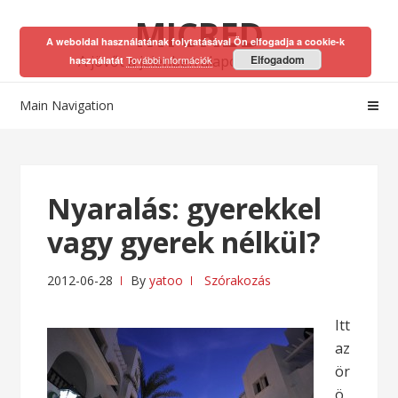
Skip
Skip
MICRED
to
to
A weboldal használatának folytatásával Ön elfogadja a cookie-k
navigation
content
A jövőt a jelenben alapozhatod meg!
Elfogadom
További információk
használatát
Main Navigation
Nyaralás: gyerekkel
vagy gyerek nélkül?
2012-06-28
By
yatoo
Szórakozás
Itt
az
ör
ö