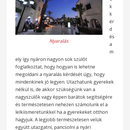
k
k
ér
d
és
Nyaralás
a
m
ely így nyáron nagyon sok szülőt
foglalkoztat, hogy hogyan is lehetne
megoldani a nyaralás kérdését úgy, hogy
mindenkinek jó legyen. Utazhatunk gyerekek
nélkül is, de akkor szükségünk van a
nagyszülők vagy éppen barátok segítségére
és természetesen nehezen számolunk el a
lelkiismeretünkkel ha a gyerekeket otthon
hagyjuk. A legjobb természetesen velük
együtt utazgatni, pancsolni a nyári