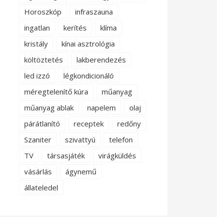
Horoszkóp
infraszauna
ingatlan
kerítés
klíma
kristály
kínai asztrológia
költöztetés
lakberendezés
led izzó
légkondicionáló
méregtelenítő kúra
műanyag
műanyag ablak
napelem
olaj
párátlanító
receptek
redőny
Szaniter
szivattyú
telefon
TV
társasjáték
virágküldés
vásárlás
ágynemű
állateledel