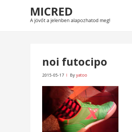
Skip
Skip
MICRED
to
to
navigation
content
A jövőt a jelenben alapozhatod meg!
noi futocipo
2015-05-17
By
yatoo