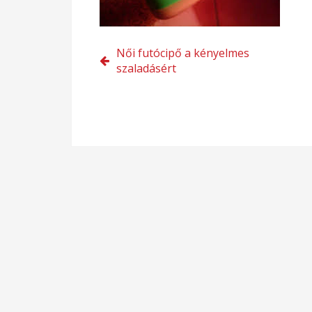
Bejegyzés
Női futócipő a kényelmes
szaladásért
navigáció