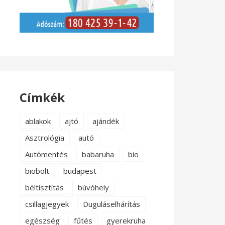
Címkék
ablakok
ajtó
ajándék
Asztrológia
autó
Autómentés
babaruha
bio
biobolt
budapest
béltisztítás
búvóhely
csillagjegyek
Duguláselhárítás
egészség
fűtés
gyerekruha