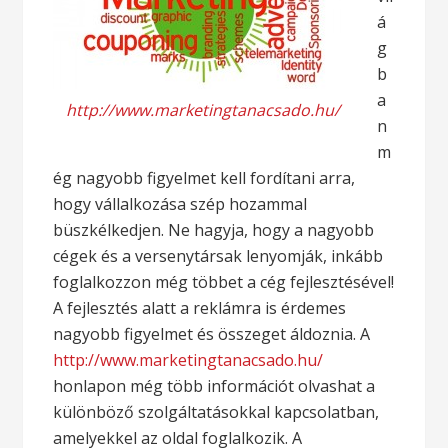
á
g
b
a
http://www.marketingtanacsado.hu/
n
m
ég nagyobb figyelmet kell fordítani arra,
hogy vállalkozása szép hozammal
büszkélkedjen. Ne hagyja, hogy a nagyobb
cégek és a versenytársak lenyomják, inkább
foglalkozzon még többet a cég fejlesztésével!
A fejlesztés alatt a reklámra is érdemes
nagyobb figyelmet és összeget áldoznia. A
http://www.marketingtanacsado.hu/
honlapon még több információt olvashat a
különböző szolgáltatásokkal kapcsolatban,
amelyekkel az oldal foglalkozik. A