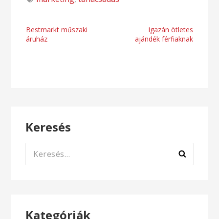
Bejegyzés
Bestmarkt műszaki
Igazán ötletes
áruház
ajándék férfiaknak
navigáció
Keresés
Keresés:
Kategóriák