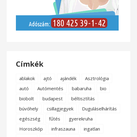
Címkék
ablakok
ajtó
ajándék
Asztrológia
autó
Autómentés
babaruha
bio
biobolt
budapest
béltisztítás
búvóhely
csillagjegyek
Duguláselhárítás
egészség
fűtés
gyerekruha
Horoszkóp
infraszauna
ingatlan