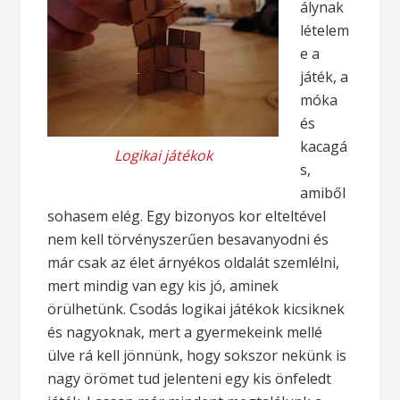
álynak
lételem
e a
játék, a
móka
és
kacagá
Logikai játékok
s,
amiből
sohasem elég. Egy bizonyos kor elteltével
nem kell törvényszerűen besavanyodni és
már csak az élet árnyékos oldalát szemlélni,
mert mindig van egy kis jó, aminek
örülhetünk. Csodás logikai játékok kicsiknek
és nagyoknak, mert a gyermekeink mellé
ülve rá kell jönnünk, hogy sokszor nekünk is
nagy örömet tud jelenteni egy kis önfeledt