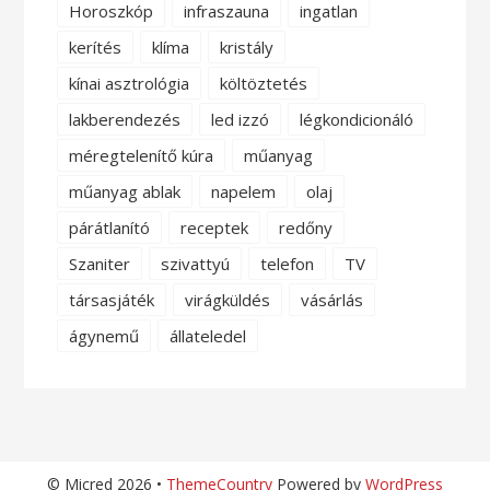
Horoszkóp
infraszauna
ingatlan
kerítés
klíma
kristály
kínai asztrológia
költöztetés
lakberendezés
led izzó
légkondicionáló
méregtelenítő kúra
műanyag
műanyag ablak
napelem
olaj
párátlanító
receptek
redőny
Szaniter
szivattyú
telefon
TV
társasjáték
virágküldés
vásárlás
ágynemű
állateledel
© Micred 2026 •
ThemeCountry
Powered by
WordPress