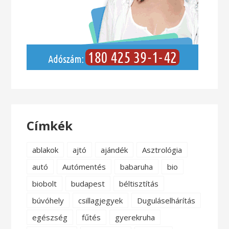
Címkék
ablakok
ajtó
ajándék
Asztrológia
autó
Autómentés
babaruha
bio
biobolt
budapest
béltisztítás
búvóhely
csillagjegyek
Duguláselhárítás
egészség
fűtés
gyerekruha