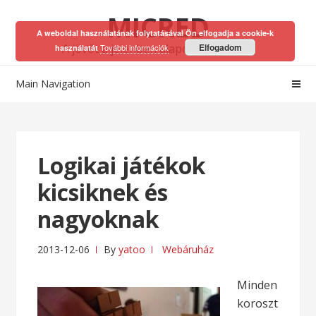
Skip
Skip
MICRED
to
to
A weboldal használatának folytatásával Ön elfogadja a cookie-k
navigation
content
A jövőt a jelenben alapozhatod meg!
Elfogadom
További információk
használatát
Main Navigation
Logikai játékok
kicsiknek és
nagyoknak
2013-12-06
By
yatoo
Webáruház
Minden
koroszt