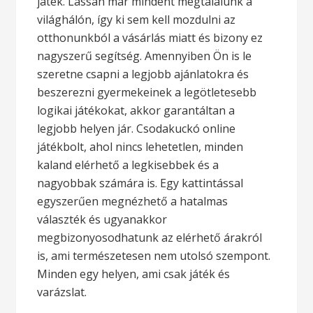
játék. Lassan már mindent megtalálunk a
világhálón, így ki sem kell mozdulni az
otthonunkból a vásárlás miatt és bizony ez
nagyszerű segítség.
Amennyiben Ön is le
szeretne csapni a legjobb ajánlatokra és
beszerezni gyermekeinek a legötletesebb
logikai játékokat, akkor garantáltan a
legjobb helyen jár. Csodakuckó online
játékbolt, ahol nincs lehetetlen, minden
kaland elérhető a legkisebbek és a
nagyobbak számára is. Egy kattintással
egyszerűen megnézhető a hatalmas
választék és ugyanakkor
megbizonyosodhatunk az elérhető árakról
is, ami természetesen nem utolsó szempont.
Minden egy helyen, ami csak játék és
varázslat.