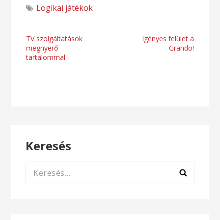
Logikai játékok
Bejegyzés
TV szolgáltatások
Igényes felület a
megnyerő
Grando!
navigáció
tartalommal
Keresés
Keresés: