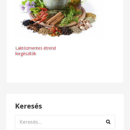
Bejegyzés
Laktózmentes étrend
kiegészítők
navigáció
Keresés
Keresés: