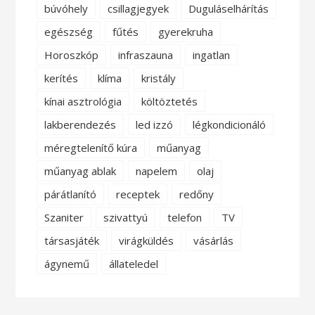
búvóhely
csillagjegyek
Duguláselhárítás
egészség
fűtés
gyerekruha
Horoszkóp
infraszauna
ingatlan
kerítés
klíma
kristály
kínai asztrológia
költöztetés
lakberendezés
led izzó
légkondicionáló
méregtelenítő kúra
műanyag
műanyag ablak
napelem
olaj
párátlanító
receptek
redőny
Szaniter
szivattyú
telefon
TV
társasjáték
virágküldés
vásárlás
ágynemű
állateledel