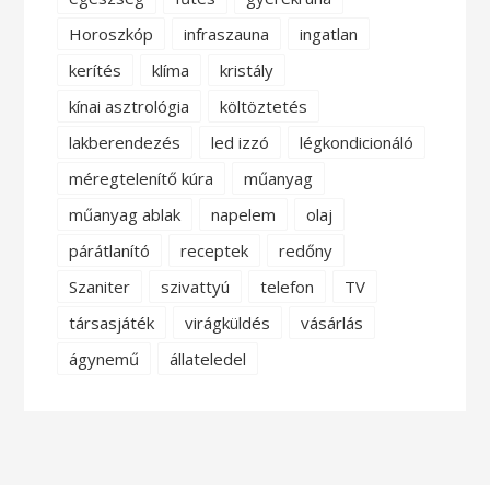
Horoszkóp
infraszauna
ingatlan
kerítés
klíma
kristály
kínai asztrológia
költöztetés
lakberendezés
led izzó
légkondicionáló
méregtelenítő kúra
műanyag
műanyag ablak
napelem
olaj
párátlanító
receptek
redőny
Szaniter
szivattyú
telefon
TV
társasjáték
virágküldés
vásárlás
ágynemű
állateledel