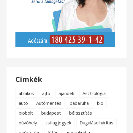
Címkék
ablakok
ajtó
ajándék
Asztrológia
autó
Autómentés
babaruha
bio
biobolt
budapest
béltisztítás
búvóhely
csillagjegyek
Duguláselhárítás
egészség
fűtés
gyerekruha