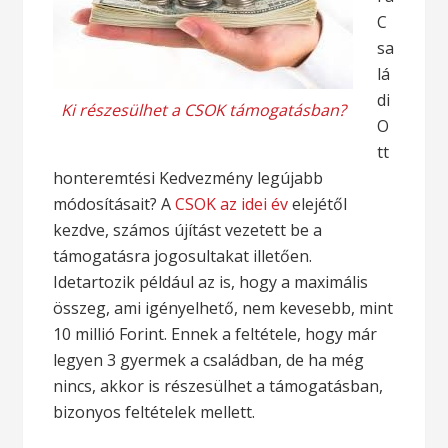
C
sa
lá
di
Ki részesülhet a CSOK támogatásban?
O
tt
honteremtési Kedvezmény legújabb
módosításait? A
CSOK az idei év
elejétől
kezdve, számos újítást vezetett be a
támogatásra jogosultakat illetően.
Idetartozik például az is, hogy a maximális
összeg, ami igényelhető, nem kevesebb, mint
10 millió Forint. Ennek a feltétele, hogy már
legyen 3 gyermek a családban, de ha még
nincs, akkor is részesülhet a támogatásban,
bizonyos feltételek mellett.