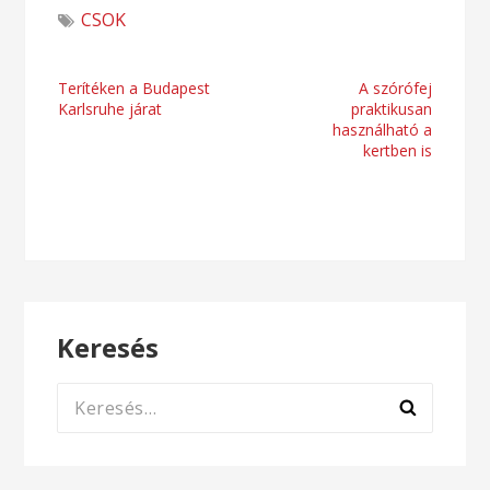
CSOK
Bejegyzés
Terítéken a Budapest
A szórófej
Karlsruhe járat
praktikusan
navigáció
használható a
kertben is
Keresés
Keresés: