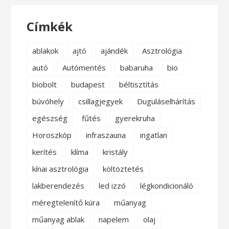
Címkék
ablakok
ajtó
ajándék
Asztrológia
autó
Autómentés
babaruha
bio
biobolt
budapest
béltisztítás
búvóhely
csillagjegyek
Duguláselhárítás
egészség
fűtés
gyerekruha
Horoszkóp
infraszauna
ingatlan
kerítés
klíma
kristály
kínai asztrológia
költöztetés
lakberendezés
led izzó
légkondicionáló
méregtelenítő kúra
műanyag
műanyag ablak
napelem
olaj