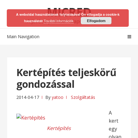
Skip
Skip
MICRED
to
to
A weboldal használatának folytatásával Ön elfogadja a cookie-k
navigation
content
A jövőt a jelenben alapozhatod meg!
Elfogadom
További információk
használatát
Main Navigation
Kertépítés teljeskörű
gondozással
2014-04-17
By
yatoo
Szolgáltatás
A
kert
Kertépítés
egy
olyan