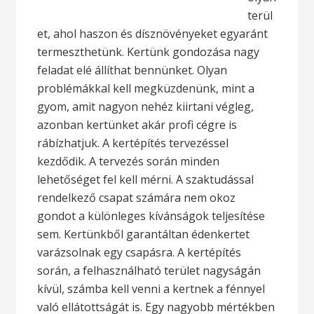
terül
et, ahol haszon és dísznövényeket egyaránt
termeszthetünk. Kertünk gondozása nagy
feladat elé állíthat bennünket. Olyan
problémákkal kell megküzdenünk, mint a
gyom, amit nagyon nehéz kiirtani végleg,
azonban kertünket akár profi cégre is
rábízhatjuk. A kertépítés tervezéssel
kezdődik. A tervezés során minden
lehetőséget fel kell mérni. A szaktudással
rendelkező csapat számára nem okoz
gondot a különleges kívánságok teljesítése
sem.
Kertünkből garantáltan édenkertet
varázsolnak egy csapásra. A kertépítés
során, a felhasználható terület nagyságán
kívül, számba kell venni a kertnek a fénnyel
való ellátottságát is. Egy nagyobb mértékben