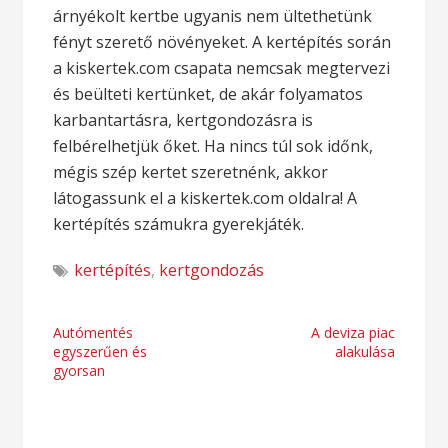
árnyékolt kertbe ugyanis nem ültethetünk
fényt szerető növényeket. A kertépítés során
a kiskertek.com csapata nemcsak megtervezi
és beülteti kertünket, de akár folyamatos
karbantartásra, kertgondozásra is
felbérelhetjük őket. Ha nincs túl sok időnk,
mégis szép kertet szeretnénk, akkor
látogassunk el a kiskertek.com oldalra! A
kertépítés számukra gyerekjáték.
kertépítés
,
kertgondozás
Bejegyzés
Autómentés
A deviza piac
egyszerűen és
alakulása
navigáció
gyorsan