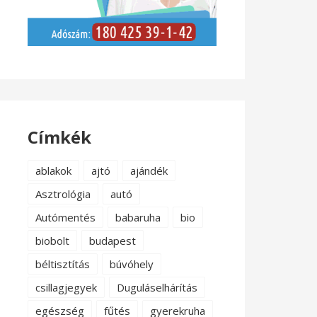
Címkék
ablakok
ajtó
ajándék
Asztrológia
autó
Autómentés
babaruha
bio
biobolt
budapest
béltisztítás
búvóhely
csillagjegyek
Duguláselhárítás
egészség
fűtés
gyerekruha