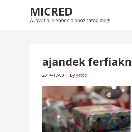
Skip
Skip
MICRED
to
to
navigation
content
A jövőt a jelenben alapozhatod meg!
ajandek ferfiak
2014-10-09
By
yatoo