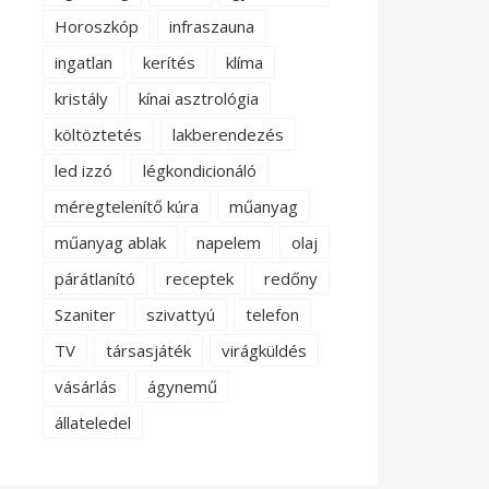
Horoszkóp
infraszauna
ingatlan
kerítés
klíma
kristály
kínai asztrológia
költöztetés
lakberendezés
led izzó
légkondicionáló
méregtelenítő kúra
műanyag
műanyag ablak
napelem
olaj
párátlanító
receptek
redőny
Szaniter
szivattyú
telefon
TV
társasjáték
virágküldés
vásárlás
ágynemű
állateledel