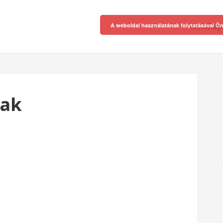
Kezdőlap
A weboldal használatának folytatásával Ön
nak