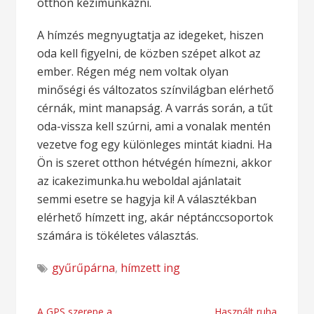
otthon kézimunkázni.
A hímzés megnyugtatja az idegeket, hiszen
oda kell figyelni, de közben szépet alkot az
ember. Régen még nem voltak olyan
minőségi és változatos színvilágban elérhető
cérnák, mint manapság. A varrás során, a tűt
oda-vissza kell szúrni, ami a vonalak mentén
vezetve fog egy különleges mintát kiadni. Ha
Ön is szeret otthon hétvégén hímezni, akkor
az icakezimunka.hu weboldal ajánlatait
semmi esetre se hagyja ki! A választékban
elérhető hímzett ing, akár néptánccsoportok
számára is tökéletes választás.
gyűrűpárna
,
hímzett ing
A GPS szerepe a
Használt ruha