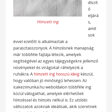
díszít
ő
eljárá
Hímzett ing
s,
amit
sok
évvel ezelőtt is alkalmaztak a
parasztasszonyok. A hímzésnek manapság
már többféle fajtája létezik, amelyek
segítségével az egyes tájegységekre jellemző
növényeket és virágokat ráhelyezik a
ruhákra. A
hímzett ing hosszú ideig
készül,
hogy valóban jó minőségű lehessen. Az
icakezimunka.hu weboldalon többféle ing
közül válogathat, amelyek elérhetőek
hímzéssel és hímzés nélkül is. Ez utóbbi
változatok azoknak ideálisak, akik szeretnek