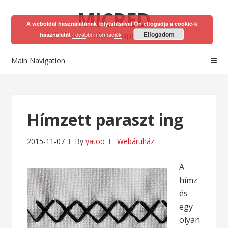
Skip
Skip
MICRED
to
to
A weboldal használatának folytatásával Ön elfogadja a cookie-k
navigation
content
A jövőt a jelenben alapozhatod meg!
Elfogadom
További információk
használatát
Main Navigation
Hímzett paraszt ing
2015-11-07
By
yatoo
Webáruház
A
hímz
és
egy
olyan