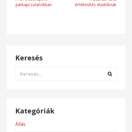
Bejegyzés
párkapcsolatokban
értékesítés eladóknak
navigáció
Keresés
Keresés:
Kategóriák
Állás