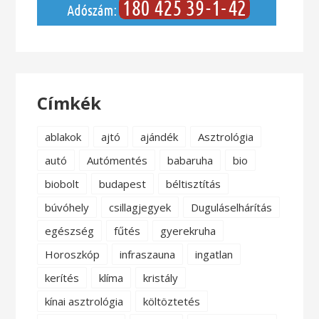
Címkék
ablakok
ajtó
ajándék
Asztrológia
autó
Autómentés
babaruha
bio
biobolt
budapest
béltisztítás
búvóhely
csillagjegyek
Duguláselhárítás
egészség
fűtés
gyerekruha
Horoszkóp
infraszauna
ingatlan
kerítés
klíma
kristály
kínai asztrológia
költöztetés