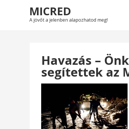
Skip
Skip
MICRED
to
to
navigation
content
A jövőt a jelenben alapozhatod meg!
Havazás – Önk
segítettek az 