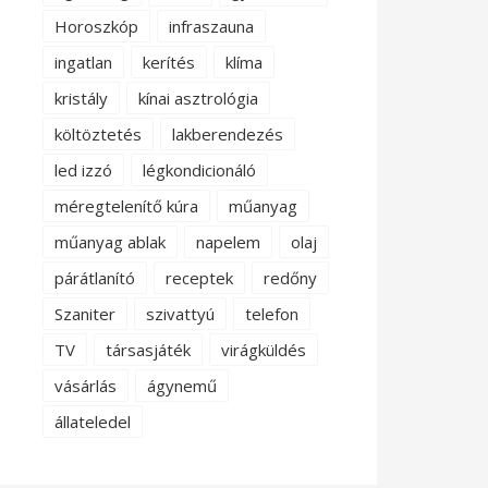
Horoszkóp
infraszauna
ingatlan
kerítés
klíma
kristály
kínai asztrológia
költöztetés
lakberendezés
led izzó
légkondicionáló
méregtelenítő kúra
műanyag
műanyag ablak
napelem
olaj
párátlanító
receptek
redőny
Szaniter
szivattyú
telefon
TV
társasjáték
virágküldés
vásárlás
ágynemű
állateledel