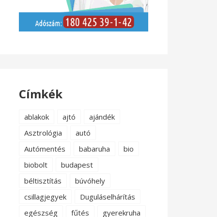
Címkék
ablakok
ajtó
ajándék
Asztrológia
autó
Autómentés
babaruha
bio
biobolt
budapest
béltisztítás
búvóhely
csillagjegyek
Duguláselhárítás
egészség
fűtés
gyerekruha