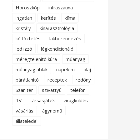
Horoszkóp
infraszauna
ingatlan
kerítés
klíma
kristály
kínai asztrológia
költöztetés
lakberendezés
led izzó
légkondicionáló
méregtelenítő kúra
műanyag
műanyag ablak
napelem
olaj
párátlanító
receptek
redőny
Szaniter
szivattyú
telefon
TV
társasjáték
virágküldés
vásárlás
ágynemű
állateledel