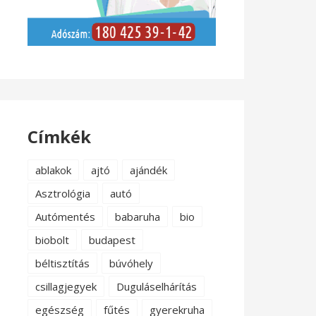
Címkék
ablakok
ajtó
ajándék
Asztrológia
autó
Autómentés
babaruha
bio
biobolt
budapest
béltisztítás
búvóhely
csillagjegyek
Duguláselhárítás
egészség
fűtés
gyerekruha