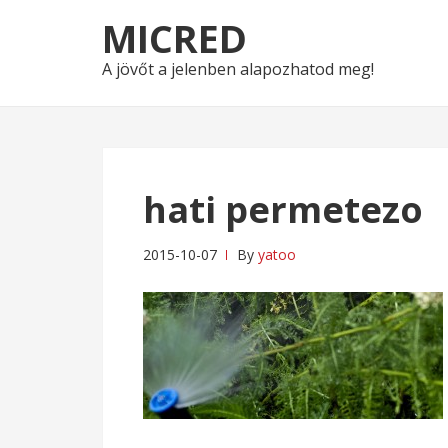
Skip
Skip
MICRED
to
to
navigation
content
A jövőt a jelenben alapozhatod meg!
hati permetezo
2015-10-07
By
yatoo